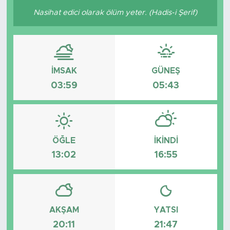
Nasihat edici olarak ölüm yeter. (Hadis-i Şerif)
İMSAK
GÜNEŞ
03:59
05:43
ÖĞLE
İKINDI
13:02
16:55
AKŞAM
YATSI
20:11
21:47