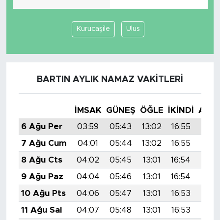
Kurucaşile
Ulus
BARTIN AYLIK NAMAZ VAKITLERI
İMSAK
GÜNEŞ
ÖĞLE
İKINDI
AKŞ
6 Ağu Per
03:59
05:43
13:02
16:55
20:1
7 Ağu Cum
04:01
05:44
13:02
16:55
20:
8 Ağu Cts
04:02
05:45
13:01
16:54
20:
9 Ağu Paz
04:04
05:46
13:01
16:54
20:
10 Ağu Pts
04:06
05:47
13:01
16:53
20:
11 Ağu Sal
04:07
05:48
13:01
16:53
20: