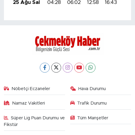
25 Ağu Sal
04:28
06:02
12:58
16:43
19:4
Nöbetçi Eczaneler
Hava Durumu
Namaz Vakitleri
Trafik Durumu
Süper Lig Puan Durumu ve
Tüm Manşetler
Fikstür