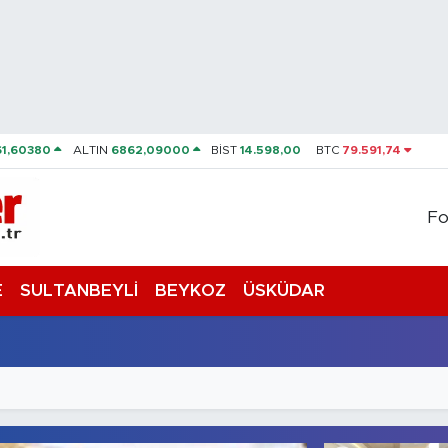
61,60380
ALTIN
6862,09000
BİST
14.598,00
BTC
79.591,74
Fo
E
SULTANBEYLİ
BEYKOZ
ÜSKÜDAR