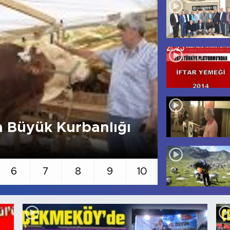
 Büyük Kurbanlığı
Tüm Şehi
6
7
8
9
10