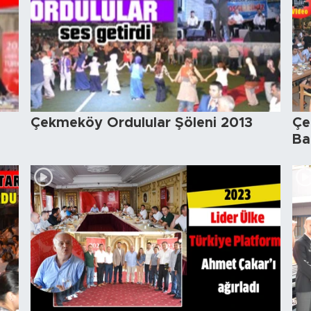
Çekmeköy Ordulular Şöleni 2013
Çe
Ba