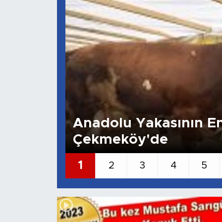
Anadolu Yakasının En
Çekmeköy'de
1
2
3
4
5