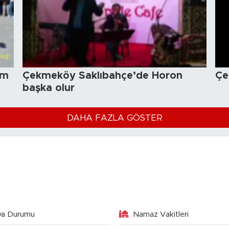
im
Çekmeköy Saklıbahçe’de Horon
Çe
başka olur
DAHA FAZLA GÖSTER
va Durumu
Namaz Vakitleri