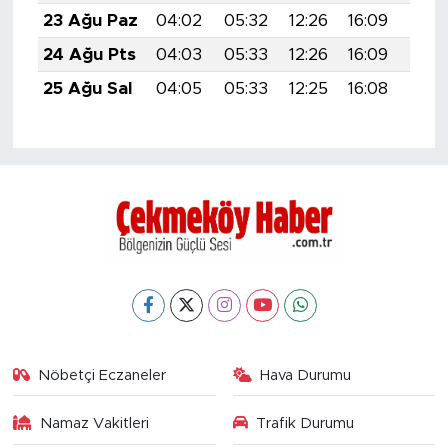
23 Ağu Paz
04:02
05:32
12:26
16:09
19:1
24 Ağu Pts
04:03
05:33
12:26
16:09
19:0
25 Ağu Sal
04:05
05:33
12:25
16:08
19:0
Nöbetçi Eczaneler
Hava Durumu
Namaz Vakitleri
Trafik Durumu