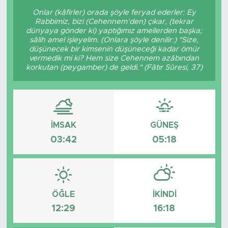
Onlar (kâfirler) orada şöyle feryad ederler: Ey
Rabbimiz, bizi (Cehennem’den) çıkar, (tekrar
dünyaya gönder ki) yaptığımız amellerden başka;
sâlih amel işleyelim. (Onlara şöyle denilir:) "Size,
düşünecek bir kimsenin düşüneceği kadar ömür
vermedik mi ki? Hem size Cehennem azâbından
korkutan (peygamber) de geldi." (Fâtır Sûresi, 37)
İMSAK
GÜNEŞ
03:42
05:18
ÖĞLE
İKINDI
12:29
16:18