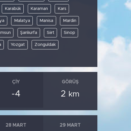
Karabük
Karaman
Kars
ya
Malatya
Manisa
Mardin
amsun
Şanlıurfa
Siirt
Sinop
a
Yozgat
Zonguldak
ÇIY
GÖRÜŞ
-4
2
km
28 MART
29 MART