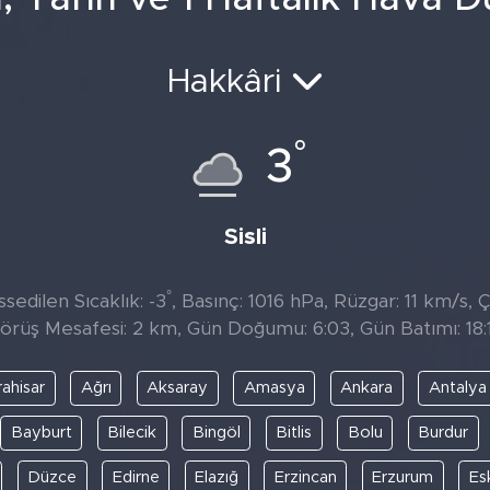
Hakkâri
°
3
Sisli
°
sedilen Sıcaklık: -3
, Basınç: 1016 hPa, Rüzgar: 11 km/s, Ç
örüş Mesafesi: 2 km, Gün Doğumu: 6:03, Gün Batımı: 18:
ahisar
Ağrı
Aksaray
Amasya
Ankara
Antalya
Bayburt
Bilecik
Bingöl
Bitlis
Bolu
Burdur
Düzce
Edirne
Elazığ
Erzincan
Erzurum
Es