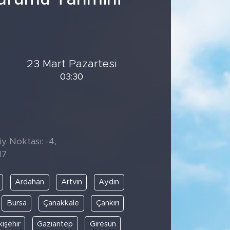
23 Mart Pazartesi
03:30
iy Noktası: -4,
17
Ardahan
Artvin
Aydın
Bursa
Çanakkale
Çankırı
kişehir
Gaziantep
Giresun