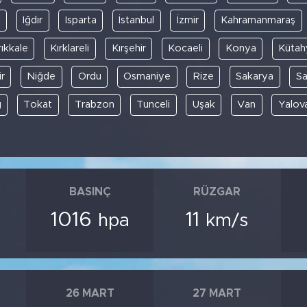
y
Iğdır
Isparta
İstanbul
İzmir
Kahramanmaraş
rıkkale
Kırklareli
Kırşehir
Kocaeli
Konya
Kütah
r
Niğde
Ordu
Osmaniye
Rize
Sakarya
S
ğ
Tokat
Trabzon
Tunceli
Uşak
Van
Yalov
BASINÇ
RÜZGAR
1016
11
hpa
km/s
26 MART
27 MART