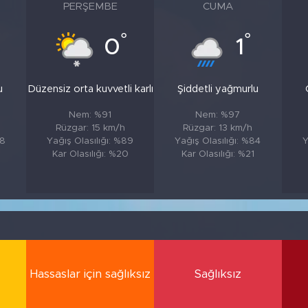
PERŞEMBE
CUMA
°
°
0
1
u
Düzensiz orta kuvvetli karlı
Şiddetli yağmurlu
Nem: %91
Nem: %97
Rüzgar: 15 km/h
Rüzgar: 13 km/h
88
Yağış Olasılığı: %89
Yağış Olasılığı: %84
Y
6
Kar Olasılığı: %20
Kar Olasılığı: %21
Hassaslar için sağlıksız
Sağlıksız