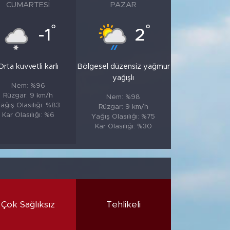
CUMARTESI
PAZAR
°
°
-1
2
Orta kuvvetli karlı
Bölgesel düzensiz yağmur
yağışlı
Nem: %96
Rüzgar: 9 km/h
Nem: %98
ağış Olasılığı: %83
Rüzgar: 9 km/h
Kar Olasılığı: %6
Yağış Olasılığı: %75
Kar Olasılığı: %30
Çok Sağlıksız
Tehlikeli