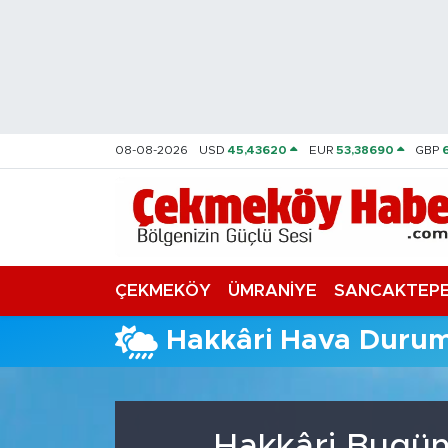
Nöbetçi Eczaneler
Hava Durumu
08-08-2026
USD
45,43620
EUR
53,38690
GBP
Namaz Vakitleri
Trafik Durumu
Süper Lig Puan Durumu ve Fikstür
ÇEKMEKÖY
ÜMRANİYE
SANCAKTEP
Tüm Manşetler
Hakkâri Hava Duru
Son Dakika Haberleri
Haber Arşivi
Hakkâri Bugün