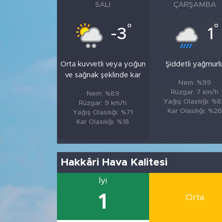
SALI
ÇARŞAMBA
°
°
-3
1
Orta kuvvetli veya yoğun
Şiddetli yağmurl
ve sağnak şeklinde kar
Nem: %99
Rüzgar: 7 km/h
Nem: %89
Yağış Olasılığı: %
Rüzgar: 9 km/h
Kar Olasılığı: %2
Yağış Olasılığı: %71
Kar Olasılığı: %18
Hakkâri Hava Kalitesi
İyi
1
Orta