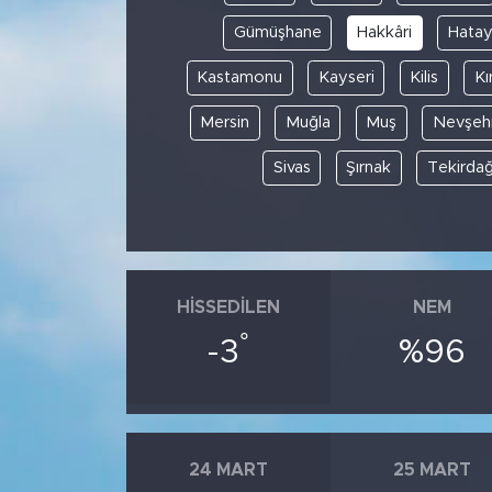
Gümüşhane
Hakkâri
Hata
Kastamonu
Kayseri
Kilis
Kı
Mersin
Muğla
Muş
Nevşehi
Sivas
Şırnak
Tekirda
HISSEDILEN
NEM
°
-3
%96
24 MART
25 MART