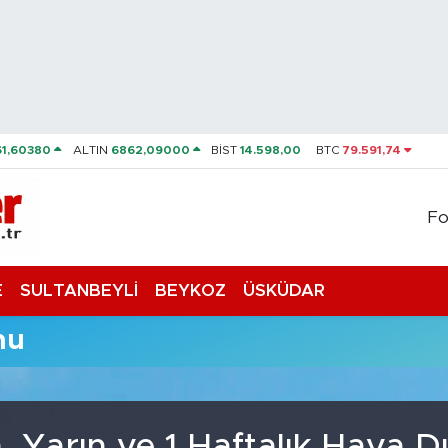
61,60380
ALTIN
6862,09000
BİST
14.598,00
BTC
79.591,74
Fo
E
SULTANBEYLİ
BEYKOZ
ÜSKÜDAR
mu
, Yarın ve 1 Haftalık Hava 