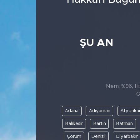
ŞU AN
Nem: %96, His
G
Adana
Adıyaman
Afyonkar
Balıkesir
Bartın
Batman
Çorum
Denizli
Diyarbakır