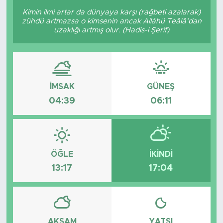
Kimin ilmi artar da dünyaya karşı (rağbeti azalarak)
zühdü artmazsa o kimsenin ancak Allâhü Teâlâ’dan
uzaklığı artmış olur. (Hadis-i Şerif)
İMSAK
GÜNEŞ
04:39
06:11
ÖĞLE
İKINDI
13:17
17:04
AKŞAM
YATSI