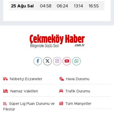
25 Ağu Sal
04:58
06:24
13:14
16:55
19:5
Nöbetçi Eczaneler
Hava Durumu
Namaz Vakitleri
Trafik Durumu
Süper Lig Puan Durumu ve
Tüm Manşetler
Fikstür