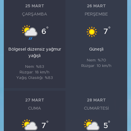
25 MART
26 MART
ÇARŞAMBA
PERŞEMBE
°
°
6
7
Bölgesel düzensiz yağmur
Güneşli
yağışlı
Nem: %70
Rüzgar: 10 km/h
Nem: %83
Rüzgar: 18 km/h
Yağış Olasılığı: %83
27 MART
28 MART
CUMA
CUMARTESI
°
°
7
5