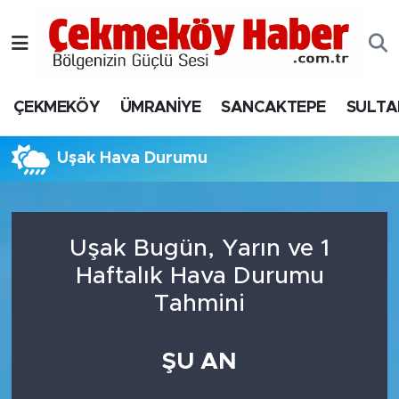
Nöbetçi Eczaneler
ÇEKMEKÖY
ÜMRANİYE
SANCAKTEPE
SULTA
Hava Durumu
Namaz Vakitleri
Uşak Hava Durumu
Trafik Durumu
Uşak Bugün, Yarın ve 1
Süper Lig Puan Durumu ve Fikstür
Haftalık Hava Durumu
Tüm Manşetler
Tahmini
Son Dakika Haberleri
ŞU AN
Haber Arşivi