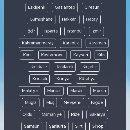
Eskişehir
Gaziantep
Giresun
Gümüşhane
Hakkâri
Hatay
Iğdır
Isparta
İstanbul
İzmir
Kahramanmaraş
Karabük
Karaman
Kars
Kastamonu
Kayseri
Kilis
Kırıkkale
Kırklareli
Kırşehir
Kocaeli
Konya
Kütahya
Malatya
Manisa
Mardin
Mersin
Muğla
Muş
Nevşehir
Niğde
Ordu
Osmaniye
Rize
Sakarya
Samsun
Şanlıurfa
Siirt
Sinop