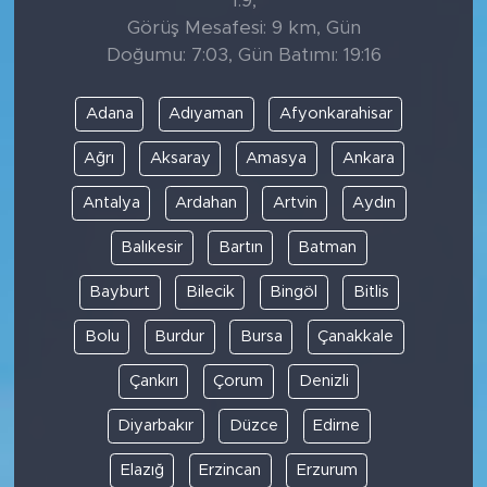
1.9,
Görüş Mesafesi: 9 km, Gün
Doğumu: 7:03, Gün Batımı: 19:16
Adana
Adıyaman
Afyonkarahisar
Ağrı
Aksaray
Amasya
Ankara
Antalya
Ardahan
Artvin
Aydın
Balıkesir
Bartın
Batman
Bayburt
Bilecik
Bingöl
Bitlis
Bolu
Burdur
Bursa
Çanakkale
Çankırı
Çorum
Denizli
Diyarbakır
Düzce
Edirne
Elazığ
Erzincan
Erzurum