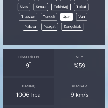
Sivas
Şırnak
Tekirdağ
Tokat
Trabzon
Tunceli
Uşak
Van
Yalova
Yozgat
Zonguldak
HISSEDILEN
NEM
°
9
%59
BASINÇ
RÜZGAR
1006
9
hpa
km/s