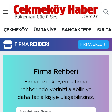
Nöbetçi Eczaneler
ÇEKMEKÖY
ÜMRANİYE
SANCAKTEPE
SULTA
Hava Durumu
Namaz Vakitleri
FIRMA REHBERI
FIRMA EKLE
Trafik Durumu
Süper Lig Puan Durumu ve Fikstür
Firma Rehberi
Firmanızı ekleyerek firma
Tüm Manşetler
rehberinde yerinizi alabilir ve
Son Dakika Haberleri
daha fazla kişiye ulaşabilirsiniz.
Haber Arşivi