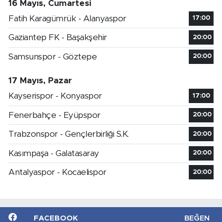
16 Mayıs, Cumartesi
Fatih Karagümrük - Alanyaspor
17:00
Gaziantep FK - Başakşehir
20:00
Samsunspor - Göztepe
20:00
17 Mayıs, Pazar
Kayserispor - Konyaspor
17:00
Fenerbahçe - Eyüpspor
20:00
Trabzonspor - Gençlerbirliği S.K.
20:00
Kasımpaşa - Galatasaray
20:00
Antalyaspor - Kocaelispor
20:00
FACEBOOK
BEĞEN