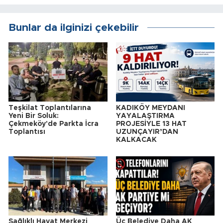
Bunlar da ilginizi çekebilir
Teşkilat Toplantılarına
KADIKÖY MEYDANI
Yeni Bir Soluk:
YAYALAŞTIRMA
Çekmeköy'de Parkta İcra
PROJESİYLE 13 HAT
Toplantısı
UZUNÇAYIR’DAN
KALKACAK
Sağlıklı Hayat Merkezi
Üç Belediye Daha AK