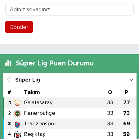
Gönder
Süper Lig Puan Durumu
Süper Lig
#
Takım
O
P
Galatasaray
33
77
1
Fenerbahçe
33
73
2
Trabzonspor
33
69
3
Beşiktaş
33
59
4