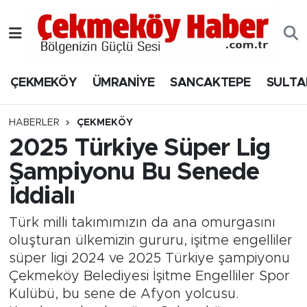
Nöbetçi Eczaneler
ÇEKMEKÖY
ÜMRANİYE
SANCAKTEPE
SULTA
Hava Durumu
Namaz Vakitleri
HABERLER
ÇEKMEKÖY
2025 Türkiye Süper Lig
Trafik Durumu
Şampiyonu Bu Senede
İddialı
Süper Lig Puan Durumu ve Fikstür
Türk milli takımımızın da ana omurgasını
Tüm Manşetler
oluşturan ülkemizin gururu, işitme engelliler
süper ligi 2024 ve 2025 Türkiye şampiyonu
Son Dakika Haberleri
Çekmeköy Belediyesi İşitme Engelliler Spor
Kulübü, bu sene de Afyon yolcusu.
Haber Arşivi