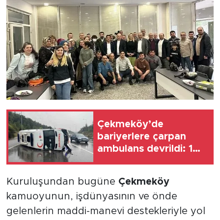
Çekmeköy’de
bariyerlere çarpan
ambulans devrildi: 1
yaralı
Kuruluşundan bugüne
Çekmeköy
kamuoyunun, işdünyasının ve önde
gelenlerin maddi-manevi destekleriyle yol