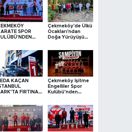
ÇEKMEKÖY
Çekmeköy'de Ülkü
KARATE SPOR
Ocakları'ndan
KULÜBÜ'NDEN
Doğa Yürüyüşü
GURURLANDIRAN
Etkinliği
BÜYÜK BAŞARI
SEDA KAÇAN
Çekmeköy İşitme
İSTANBUL
Engelliler Spor
ARK’TA FIRTINAYI
Kulübü’nden
ZAFERE
Türkiye
DÖNÜŞTÜRDÜ
Şampiyonası