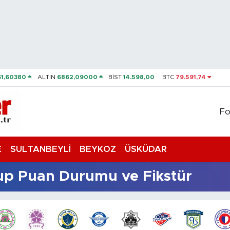
61,60380
ALTIN
6862,09000
BİST
14.598,00
BTC
79.591,74
Fo
E
SULTANBEYLİ
BEYKOZ
ÜSKÜDAR
rup Puan Durumu ve Fikstür