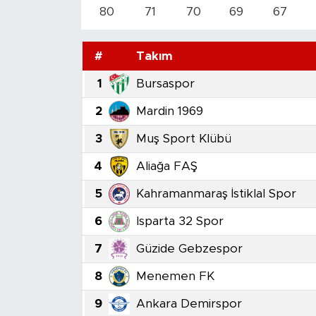
80
71
70
69
67
#
Takım
1
Bursaspor
2
Mardin 1969
3
Muş Sport Klübü
4
Aliağa FAŞ
5
Kahramanmaraş İstiklal Spor
6
Isparta 32 Spor
7
Güzide Gebzespor
8
Menemen FK
9
Ankara Demirspor