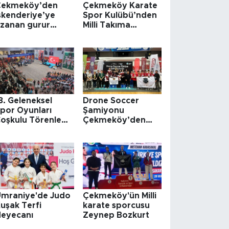
Çekmeköy’den
Çekmeköy Karate
skenderiye’ye
Spor Kulübü’nden
zanan gurur
Milli Takıma
ikâyesi !
Gururlandıran
Başarı
8. Geleneksel
Drone Soccer
por Oyunları
Şamiyonu
oşkulu Törenle
Çekmeköy’den
ona Erdi
Çıktı!
mraniye'de Judo
Çekmeköy'ün Milli
uşak Terfi
karate sporcusu
eyecanı
Zeynep Bozkurt