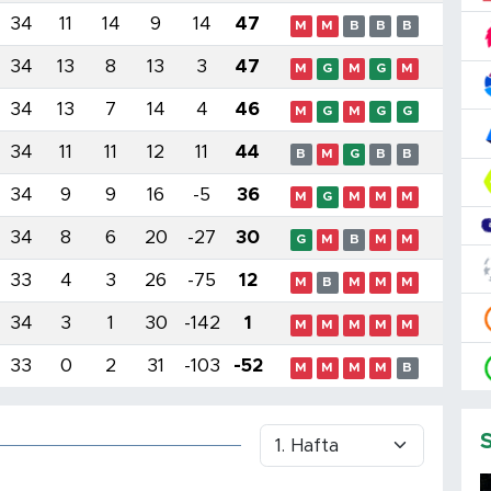
34
11
14
9
14
47
M
M
B
B
B
34
13
8
13
3
47
M
G
M
G
M
34
13
7
14
4
46
M
G
M
G
G
34
11
11
12
11
44
B
M
G
B
B
34
9
9
16
-5
36
M
G
M
M
M
34
8
6
20
-27
30
G
M
B
M
M
33
4
3
26
-75
12
M
B
M
M
M
34
3
1
30
-142
1
M
M
M
M
M
33
0
2
31
-103
-52
M
M
M
M
B