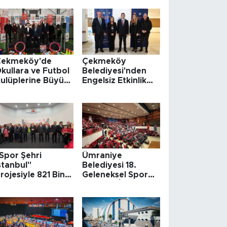
Çekmeköy'de
Çekmeköy
kullara ve Futbol
Belediyesi'nden
ulüplerine Büyük
Engelsiz Etkinlik
alzeme Desteği
Projesi
Spor Şehri
Ümraniye
stanbul"
Belediyesi 18.
rojesiyle 821 Bin
Geleneksel Spor
isanslı Sporcuya
Oyunları İçin Start
illi Forma Desteği
Verdi.