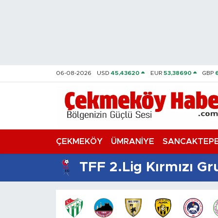
Nöbetçi Eczaneler
Hava Durumu
06-08-2026
USD
45,43620
EUR
53,38690
GBP
Namaz Vakitleri
Trafik Durumu
Süper Lig Puan Durumu ve Fikstür
ÇEKMEKÖY
ÜMRANİYE
SANCAKTEP
Tüm Manşetler
TFF 2.Lig Kırmızı G
Son Dakika Haberleri
Haber Arşivi