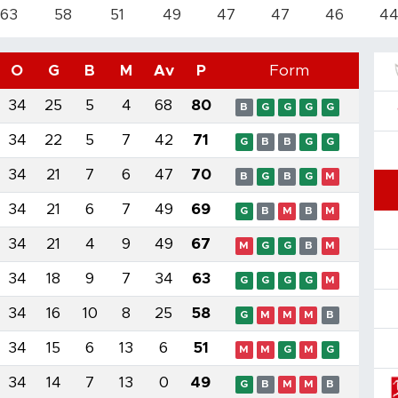
63
58
51
49
47
47
46
4
O
G
B
M
Av
P
Form
34
25
5
4
68
80
B
G
G
G
G
34
22
5
7
42
71
G
B
B
G
G
34
21
7
6
47
70
B
G
B
G
M
34
21
6
7
49
69
G
B
M
B
M
34
21
4
9
49
67
M
G
G
B
M
34
18
9
7
34
63
G
G
G
G
M
34
16
10
8
25
58
G
M
M
M
B
34
15
6
13
6
51
M
M
G
M
G
34
14
7
13
0
49
G
B
M
M
B