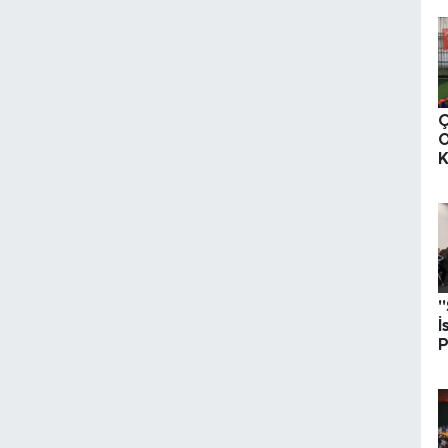
O
K
M
"
İ
P
L
M