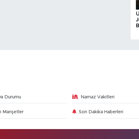
Ü
J
B
va Durumu
Namaz Vakitleri
 Manşetler
Son Dakika Haberleri