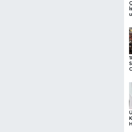
İ
u
h
1
S
C
S
Ü
K
H