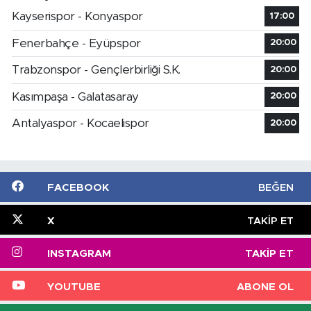
Kayserispor - Konyaspor
17:00
Fenerbahçe - Eyüpspor
20:00
Trabzonspor - Gençlerbirliği S.K.
20:00
Kasımpaşa - Galatasaray
20:00
Antalyaspor - Kocaelispor
20:00
FACEBOOK
BEĞEN
X
TAKIP ET
INSTAGRAM
TAKIP ET
YOUTUBE
ABONE OL