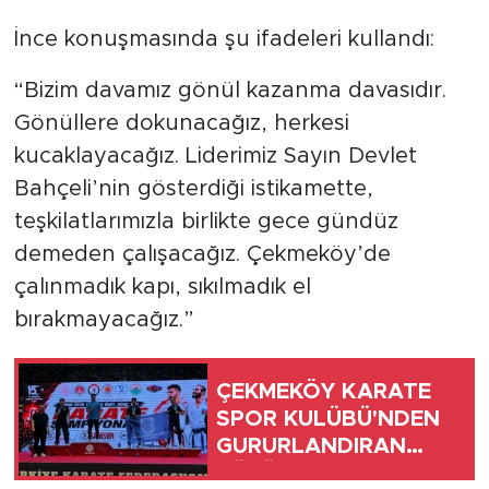
İnce konuşmasında şu ifadeleri kullandı:
“Bizim davamız gönül kazanma davasıdır.
Gönüllere dokunacağız, herkesi
kucaklayacağız. Liderimiz Sayın Devlet
Bahçeli’nin gösterdiği istikamette,
teşkilatlarımızla birlikte gece gündüz
demeden çalışacağız. Çekmeköy’de
çalınmadık kapı, sıkılmadık el
bırakmayacağız.”
ÇEKMEKÖY KARATE
SPOR KULÜBÜ'NDEN
GURURLANDIRAN
BÜYÜK BAŞARI