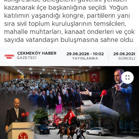
kazanarak ilçe başkanlığına seçildi. Yoğun
katılımın yaşandığı kongre, partililerin yanı
sıra sivil toplum kuruluşlarının temsilcileri,
mahalle muhtarları, kanaat önderleri ve çok
sayıda vatandaşın buluşmasına sahne oldu.
ÇEKMEKÖY HABER
29.06.2026 - 10:02
29.06.2026 -
GAZETECI
YAYINLANMA
GÜNCELL