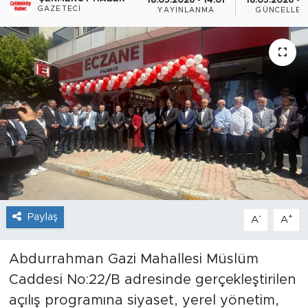
18.05.2026 - 14:01
18.05.2026 - 1
GAZETECI
YAYINLANMA
GÜNCELLEM
Paylaş
-
+
A
A
Abdurrahman Gazi Mahallesi Müslüm
Caddesi No:22/B adresinde gerçekleştirilen
açılış programına siyaset, yerel yönetim,