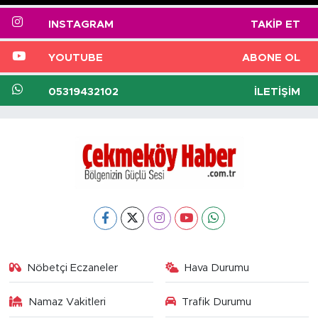
INSTAGRAM
TAKIP ET
YOUTUBE
ABONE OL
05319432102
İLETIŞIM
Nöbetçi Eczaneler
Hava Durumu
Namaz Vakitleri
Trafik Durumu