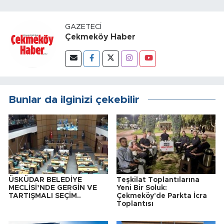
GAZETECI
Çekmeköy Haber
Bunlar da ilginizi çekebilir
ÜSKÜDAR BELEDİYE
Teşkilat Toplantılarına
MECLİSİ’NDE GERGİN VE
Yeni Bir Soluk:
TARTIŞMALI SEÇİM..
Çekmeköy'de Parkta İcra
Toplantısı