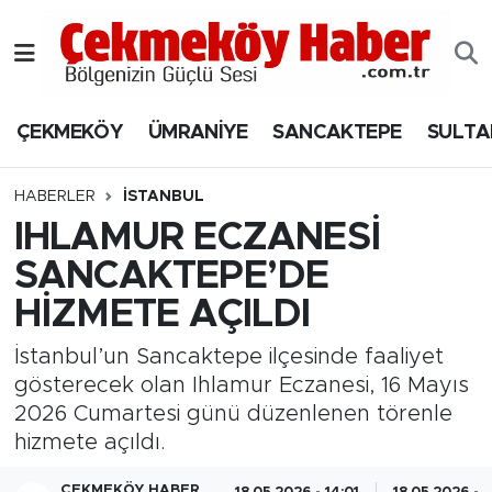
Nöbetçi Eczaneler
ÇEKMEKÖY
ÜMRANİYE
SANCAKTEPE
SULTA
Hava Durumu
Namaz Vakitleri
HABERLER
İSTANBUL
IHLAMUR ECZANESİ
Trafik Durumu
SANCAKTEPE’DE
HİZMETE AÇILDI
Süper Lig Puan Durumu ve Fikstür
İstanbul’un Sancaktepe ilçesinde faaliyet
Tüm Manşetler
gösterecek olan Ihlamur Eczanesi, 16 Mayıs
2026 Cumartesi günü düzenlenen törenle
Son Dakika Haberleri
hizmete açıldı.
Haber Arşivi
ÇEKMEKÖY HABER