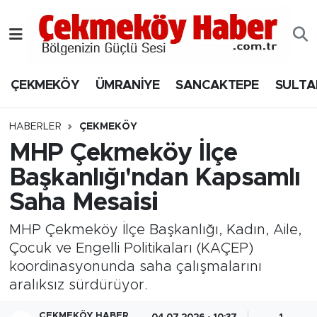
Nöbetçi Eczaneler
ÇEKMEKÖY
ÜMRANİYE
SANCAKTEPE
SULTA
Hava Durumu
Namaz Vakitleri
HABERLER
ÇEKMEKÖY
MHP Çekmeköy İlçe
Trafik Durumu
Başkanlığı'ndan Kapsamlı
Saha Mesaisi
Süper Lig Puan Durumu ve Fikstür
MHP Çekmeköy İlçe Başkanlığı, Kadın, Aile,
Tüm Manşetler
Çocuk ve Engelli Politikaları (KAÇEP)
koordinasyonunda saha çalışmalarını
Son Dakika Haberleri
aralıksız sürdürüyor.
Haber Arşivi
ÇEKMEKÖY HABER