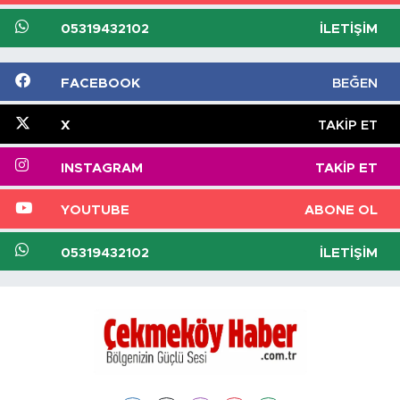
05319432102
İLETIŞIM
FACEBOOK
BEĞEN
X
TAKIP ET
INSTAGRAM
TAKIP ET
YOUTUBE
ABONE OL
05319432102
İLETIŞIM