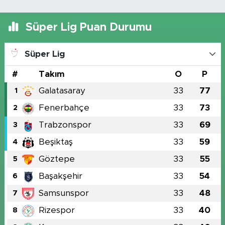
Süper Lig Puan Durumu
Süper Lig
#
Takım
O
P
Galatasaray
33
77
1
Fenerbahçe
33
73
2
Trabzonspor
33
69
3
Beşiktaş
33
59
4
Göztepe
33
55
5
Başakşehir
33
54
6
Samsunspor
33
48
7
Rizespor
33
40
8