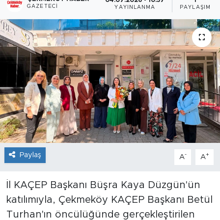
04.07.2026 - 10:37
1
GAZETECI
YAYINLANMA
PAYLAŞIM
Paylaş
-
+
A
A
İl KAÇEP Başkanı Büşra Kaya Düzgün'ün
katılımıyla, Çekmeköy KAÇEP Başkanı Betül
Turhan'ın öncülüğünde gerçekleştirilen