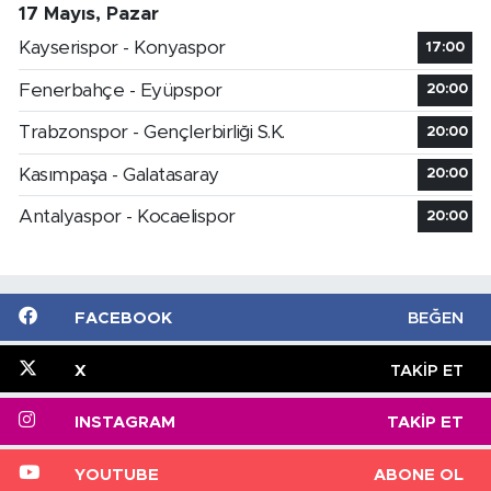
17 Mayıs, Pazar
Kayserispor - Konyaspor
17:00
Fenerbahçe - Eyüpspor
20:00
Trabzonspor - Gençlerbirliği S.K.
20:00
Kasımpaşa - Galatasaray
20:00
Antalyaspor - Kocaelispor
20:00
FACEBOOK
BEĞEN
X
TAKIP ET
INSTAGRAM
TAKIP ET
YOUTUBE
ABONE OL