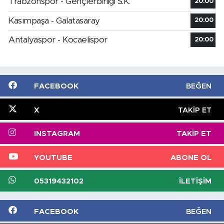
Trabzonspor - Gençlerbirliği S.K.
20:00
Kasımpaşa - Galatasaray
20:00
Antalyaspor - Kocaelispor
20:00
FACEBOOK
BEĞEN
X
TAKIP ET
INSTAGRAM
TAKIP ET
YOUTUBE
ABONE OL
05319432102
İLETIŞIM
FACEBOOK
BEĞEN