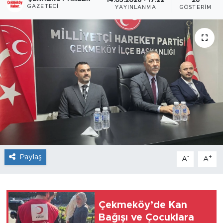
14.05.2026 - 17:22
26
GAZETECI
YAYINLANMA
GÖSTERIM
Paylaş
-
+
A
A
Çekmeköy’de Kan
Bağışı ve Çocuklara