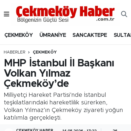
Nöbetçi Eczaneler
ÇEKMEKÖY
ÜMRANİYE
SANCAKTEPE
SULTA
Hava Durumu
Namaz Vakitleri
HABERLER
ÇEKMEKÖY
MHP İstanbul İl Başkanı
Trafik Durumu
Volkan Yılmaz
Çekmeköy’de
Süper Lig Puan Durumu ve Fikstür
Milliyetçi Hareket Partisi’nde İstanbul
Tüm Manşetler
teşkilatlarındaki hareketlilik sürerken,
Volkan Yılmaz’ın Çekmeköy ziyareti yoğun
Son Dakika Haberleri
katılımla gerçekleşti.
Haber Arşivi
ÇEKMEKÖY HABER