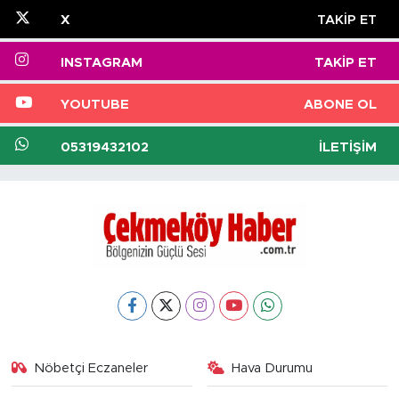
X
TAKIP ET
INSTAGRAM
TAKIP ET
YOUTUBE
ABONE OL
05319432102
İLETIŞIM
Nöbetçi Eczaneler
Hava Durumu