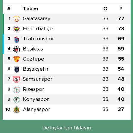
#
Takım
O
P
Galatasaray
33
77
1
Fenerbahçe
33
73
2
Trabzonspor
33
69
3
Beşiktaş
33
59
4
Göztepe
33
55
5
Başakşehir
33
54
6
Samsunspor
33
48
7
Rizespor
33
40
8
Konyaspor
33
40
9
Alanyaspor
33
37
10
Detaylar için tıklayın