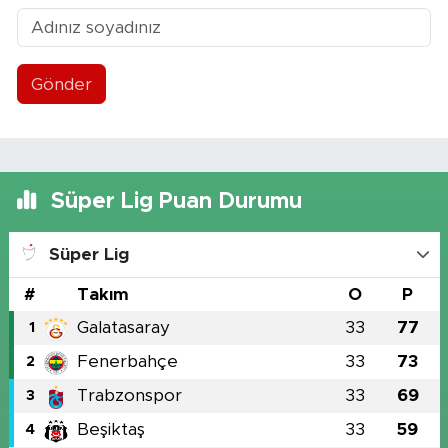
Gönder
Süper Lig Puan Durumu
Süper Lig
#
Takım
O
P
Galatasaray
33
77
1
Fenerbahçe
33
73
2
Trabzonspor
33
69
3
Beşiktaş
33
59
4