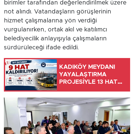
birimler tarafından değerlendirilmek üzere
not alındı. Vatandaşların görüşlerinin
hizmet çalışmalarına yön verdiği
vurgulanırken, ortak akıl ve katılımcı
belediyecilik anlayışıyla çalışmaların
sürdürüleceği ifade edildi.
KADIKÖY MEYDANI
YAYALAŞTIRMA
PROJESİYLE 13 HAT
UZUNÇAYIR’DAN
KALKACAK