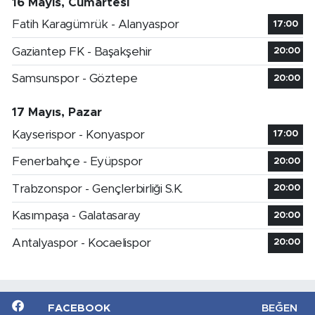
16 Mayıs, Cumartesi
Fatih Karagümrük - Alanyaspor
17:00
Gaziantep FK - Başakşehir
20:00
Samsunspor - Göztepe
20:00
17 Mayıs, Pazar
Kayserispor - Konyaspor
17:00
Fenerbahçe - Eyüpspor
20:00
Trabzonspor - Gençlerbirliği S.K.
20:00
Kasımpaşa - Galatasaray
20:00
Antalyaspor - Kocaelispor
20:00
FACEBOOK
BEĞEN