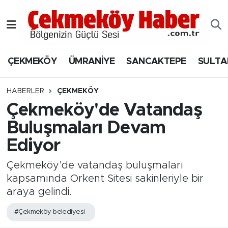
Nöbetçi Eczaneler
ÇEKMEKÖY
ÜMRANİYE
SANCAKTEPE
SULTA
Hava Durumu
Namaz Vakitleri
HABERLER
ÇEKMEKÖY
Çekmeköy'de Vatandaş
Trafik Durumu
Buluşmaları Devam
Ediyor
Süper Lig Puan Durumu ve Fikstür
Çekmeköy’de vatandaş buluşmaları
Tüm Manşetler
kapsamında Orkent Sitesi sakinleriyle bir
araya gelindi.
Son Dakika Haberleri
#Çekmeköy belediyesi
Haber Arşivi