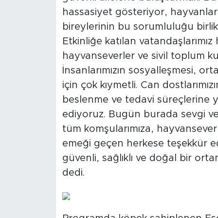
hassasiyet gösteriyor, hayvanları
bireylerinin bu sorumluluğu birli
Etkinliğe katılan vatandaşlarımı
hayvanseverler ve sivil toplum kur
İnsanlarımızın sosyalleşmesi, ort
için çok kıymetli. Can dostlarımız
beslenme ve tedavi süreçlerine 
ediyoruz. Bugün burada sevgi v
tüm komşularımıza, hayvanseverle
emeği geçen herkese teşekkür ed
güvenli, sağlıklı ve doğal bir or
dedi.