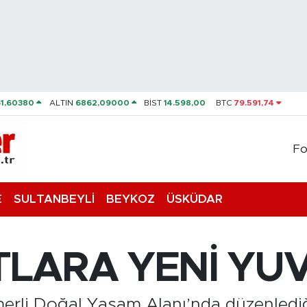
61,60380
ALTIN
6862,09000
BİST
14.598,00
BTC
79.591,74
Fo
E
SULTANBEYLİ
BEYKOZ
ÜSKÜDAR
STLARA YENİ Y
erli Doğal Yaşam Alanı’nda düzenledi