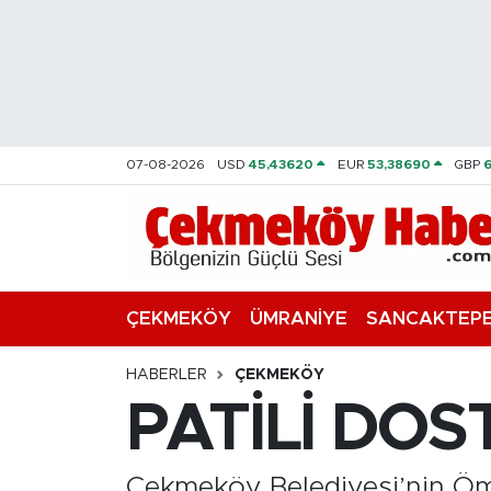
Nöbetçi Eczaneler
Hava Durumu
07-08-2026
USD
45,43620
EUR
53,38690
GBP
Namaz Vakitleri
Trafik Durumu
Süper Lig Puan Durumu ve Fikstür
ÇEKMEKÖY
ÜMRANİYE
SANCAKTEP
Tüm Manşetler
HABERLER
ÇEKMEKÖY
PATİLİ DO
Son Dakika Haberleri
Haber Arşivi
Çekmeköy Belediyesi’nin Öm