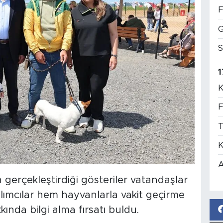
F
G
S
1
K
F
T
K
A
 gerçekleştirdiği gösteriler vatandaşlar
atılımcılar hem hayvanlarla vakit geçirme
nda bilgi alma fırsatı buldu.