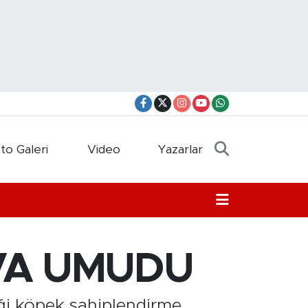
to Galeri
Video
Yazarlar
UVA UMUDU
ği köpek sahiplendirme