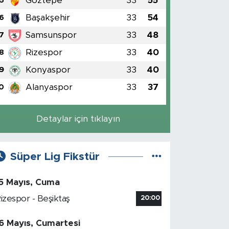
Göztepe
33
55
5
Başakşehir
33
54
6
Samsunspor
33
48
7
Rizespor
33
40
8
Konyaspor
33
40
9
Alanyaspor
33
37
0
Detaylar için tıklayın
Süper Lig Fikstür
5 Mayıs, Cuma
izespor - Beşiktaş
20:00
6 Mayıs, Cumartesi