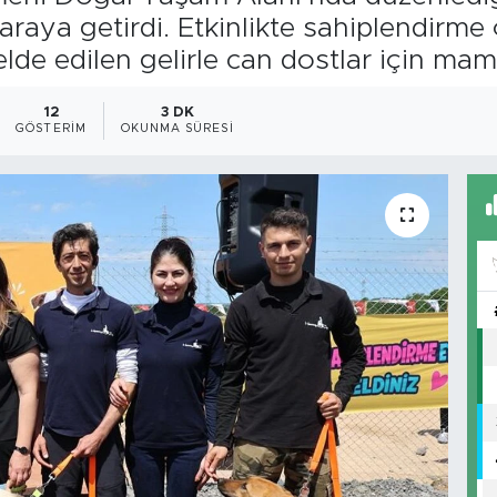
 araya getirdi. Etkinlikte sahiplendirme 
elde edilen gelirle can dostlar için ma
12
3 DK
GÖSTERIM
OKUNMA SÜRESI