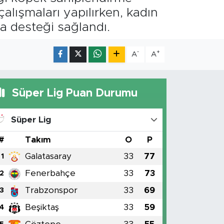
çalışmaları yapılırken, kadın
ma desteği sağlandı.
-
+
A
A
Süper Lig Puan Durumu
Süper Lig
#
Takım
O
P
Galatasaray
33
77
1
Fenerbahçe
33
73
2
Trabzonspor
33
69
3
Beşiktaş
33
59
4