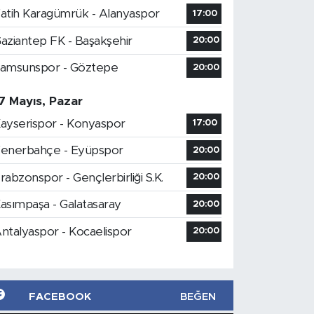
atih Karagümrük - Alanyaspor
17:00
aziantep FK - Başakşehir
20:00
amsunspor - Göztepe
20:00
7 Mayıs, Pazar
ayserispor - Konyaspor
17:00
enerbahçe - Eyüpspor
20:00
rabzonspor - Gençlerbirliği S.K.
20:00
asımpaşa - Galatasaray
20:00
ntalyaspor - Kocaelispor
20:00
FACEBOOK
BEĞEN