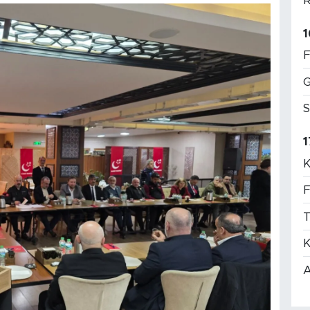
R
1
F
G
S
1
K
F
T
K
A