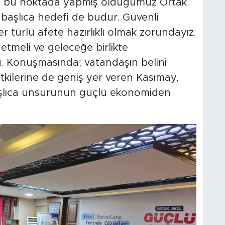
te bu noktada yapmış olduğumuz Ortak
n başlıca hedefi de budur. Güvenli
 türlü afete hazırlıklı olmak zorundayız.
 etmeli ve geleceğe birlikte
u. Konuşmasında; vatandaşın belini
kilerine de geniş yer veren Kasımay,
aşlıca unsurunun güçlü ekonomiden