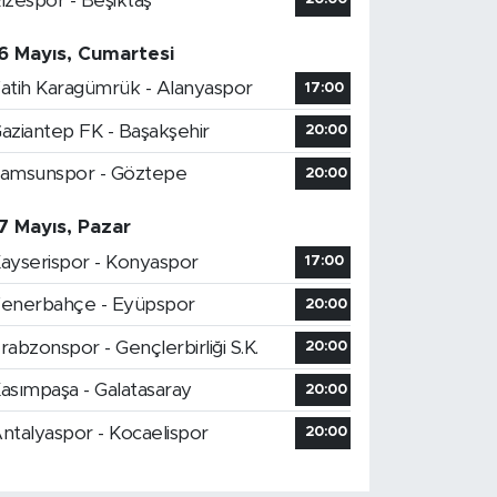
izespor - Beşiktaş
6 Mayıs, Cumartesi
atih Karagümrük - Alanyaspor
17:00
aziantep FK - Başakşehir
20:00
amsunspor - Göztepe
20:00
7 Mayıs, Pazar
ayserispor - Konyaspor
17:00
enerbahçe - Eyüpspor
20:00
rabzonspor - Gençlerbirliği S.K.
20:00
asımpaşa - Galatasaray
20:00
ntalyaspor - Kocaelispor
20:00