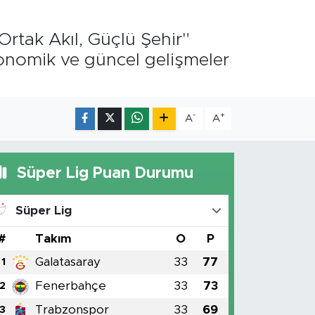
Ortak Akıl, Güçlü Şehir"
onomik ve güncel gelişmeler
-
+
A
A
Süper Lig Puan Durumu
Süper Lig
#
Takım
O
P
Galatasaray
33
77
1
Fenerbahçe
33
73
2
Trabzonspor
33
69
3