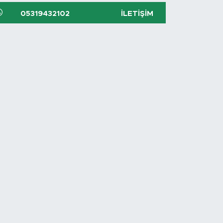
05319432102
İLETIŞIM