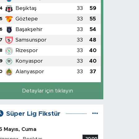
Beşiktaş
33
59
4
Göztepe
33
55
5
Başakşehir
33
54
6
Samsunspor
33
48
7
Rizespor
33
40
8
Konyaspor
33
40
9
Alanyaspor
33
37
0
Detaylar için tıklayın
Süper Lig Fikstür
5 Mayıs, Cuma
20:00