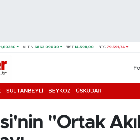
61,60380
ALTIN
6862,09000
BİST
14.598,00
BTC
79.591,74
Fo
E
SULTANBEYLİ
BEYKOZ
ÜSKÜDAR
si'nin "Ortak Akı