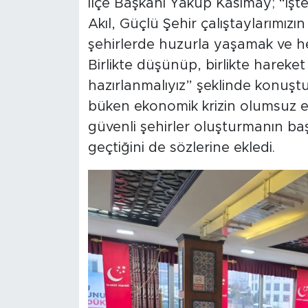
İlçe Başkanı Yakup Kasımay; “İş
Akıl, Güçlü Şehir çalıştaylarımızı
şehirlerde huzurla yaşamak ve her
Birlikte düşünüp, birlikte hareket
hazırlanmalıyız” şeklinde konuşt
büken ekonomik krizin olumsuz et
güvenli şehirler oluşturmanın b
geçtiğini de sözlerine ekledi.