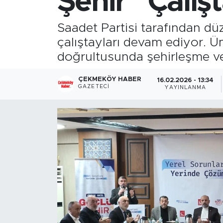
Şehir" Çalış
Saadet Partisi tarafından düz
çalıştayları devam ediyor. 
doğrultusunda şehirleşme ve 
ÇEKMEKÖY HABER
16.02.2026 - 13:34
GAZETECI
YAYINLANMA