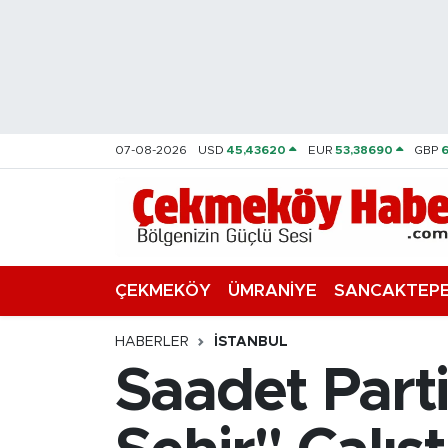
Nöbetçi Eczaneler
Hava Durumu
07-08-2026
USD
45,43620
EUR
53,38690
GBP
Namaz Vakitleri
Trafik Durumu
Süper Lig Puan Durumu ve Fikstür
ÇEKMEKÖY
ÜMRANİYE
SANCAKTEP
Tüm Manşetler
HABERLER
İSTANBUL
Saadet Parti
Son Dakika Haberleri
Haber Arşivi