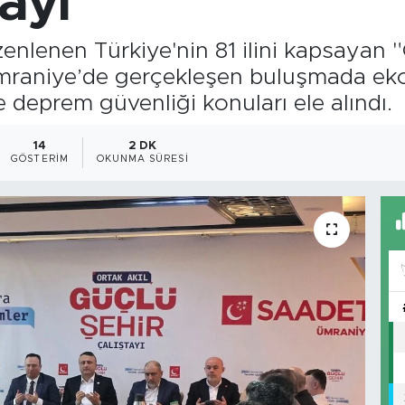
tayı
enlenen Türkiye'nin 81 ilini kapsayan "
Ümraniye’de gerçekleşen buluşmada ek
deprem güvenliği konuları ele alındı.
14
2 DK
GÖSTERIM
OKUNMA SÜRESI