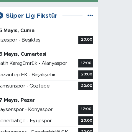
Süper Lig Fikstür
5 Mayıs, Cuma
izespor - Beşiktaş
20:00
6 Mayıs, Cumartesi
atih Karagümrük - Alanyaspor
17:00
aziantep FK - Başakşehir
20:00
amsunspor - Göztepe
20:00
7 Mayıs, Pazar
ayserispor - Konyaspor
17:00
enerbahçe - Eyüpspor
20:00
20:00