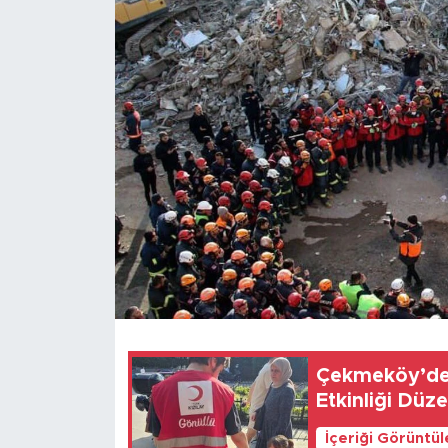
Çekmeköy’de 
Etkinliği Düz
İçeriği Görüntü