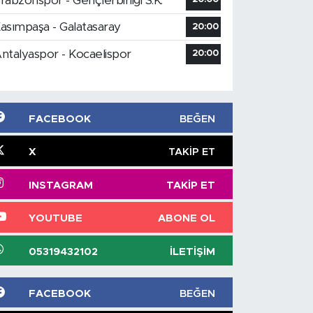
rabzonspor - Gençlerbirliği S.K.
asımpaşa - Galatasaray
20:00
ntalyaspor - Kocaelispor
20:00
FACEBOOK
BEĞEN
X
TAKIP ET
INSTAGRAM
TAKIP ET
YOUTUBE
ABONE OL
05319432102
İLETIŞIM
FACEBOOK
BEĞEN