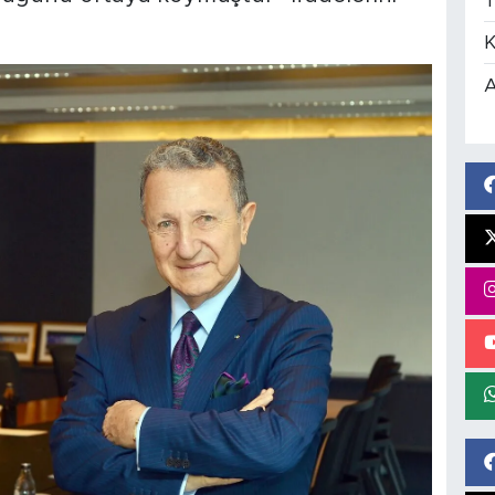
T
K
A