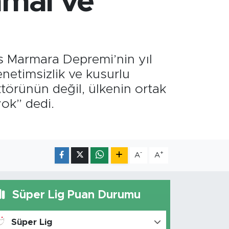
hmal ve
os Marmara Depremi’nin yıl
netimsizlik ve kusurlu
ktörünün değil, ülkenin ortak
ok” dedi.
-
+
A
A
Süper Lig Puan Durumu
Süper Lig