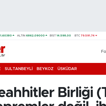
61,60380
ALTIN
6862,09000
BİST
14.598,00
BTC
79.591,74
Fo
E
SULTANBEYLİ
BEYKOZ
ÜSKÜDAR
ahhitler Birliği 