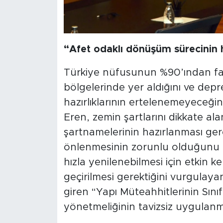
“Afet odaklı dönüşüm sürecinin h
Türkiye nüfusunun %90’ından faz
bölgelerinde yer aldığını ve dep
hazırlıklarının ertelenemeyeceğin
Eren, zemin şartlarını dikkate ala
şartnamelerinin hazırlanması ger
önlenmesinin zorunlu olduğunu di
hızla yenilenebilmesi için etkin 
geçirilmesi gerektiğini vurgulay
giren “Yapı Müteahhitlerinin Sınıf
yönetmeliğinin tavizsiz uygulanm