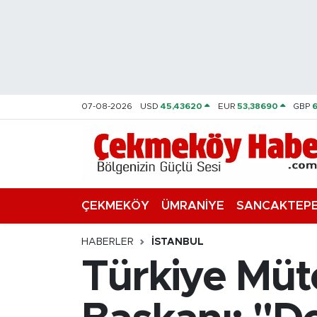
Nöbetçi Eczaneler
Hava Durumu
07-08-2026
USD
45,43620
EUR
53,38690
GBP
Namaz Vakitleri
Trafik Durumu
Süper Lig Puan Durumu ve Fikstür
ÇEKMEKÖY
ÜMRANİYE
SANCAKTEP
Tüm Manşetler
HABERLER
İSTANBUL
Türkiye Müte
Son Dakika Haberleri
Haber Arşivi