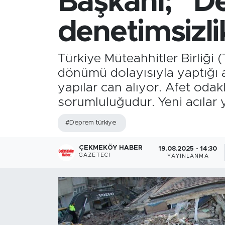
Başkanı; "De
denetimsizli
Türkiye Müteahhitler Birliği
dönümü dolayısıyla yaptığı a
yapılar can alıyor. Afet oda
sorumluluğudur. Yeni acılar
#Deprem türkiye
ÇEKMEKÖY HABER
19.08.2025 - 14:30
GAZETECI
YAYINLANMA