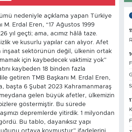
nümü nedeniyle açıklama yapan Türkiye
ı M. Erdal Eren, “17 Ağustos 1999
1
 yıl geçti; ama, acımız hâlâ taze.
R
lik ve kusurlu yapılar can alıyor. Afet
 inşaat sektörünün değil, ülkenin ortak
1
amamak için kaybedecek vaktimiz yok”
F
tını kaybeden 18 binden fazla
G
dile getiren TMB Başkanı M. Erdal Eren,
S
a, başta 6 Şubat 2023 Kahramanmaraş
meydana gelen büyük afetler, ülkemizin
1
izlere göstermiştir. Bu sürede
K
aşımızı depremlerde yitirdik. 1 milyondan
F
 gördü. Bu tablo, dayanıksız yapı
duğunu ortaya koymuştur” ifadelerini