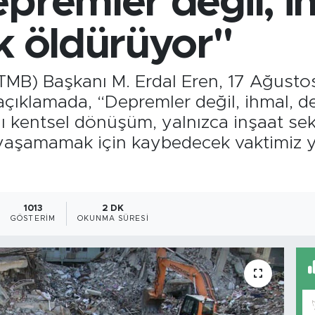
premler değil, i
k öldürüyor"
 (TMB) Başkanı M. Erdal Eren, 17 Ağust
çıklamada, “Depremler değil, ihmal, de
klı kentsel dönüşüm, yalnızca inşaat se
 yaşamamak için kaybedecek vaktimiz y
1013
2 DK
GÖSTERIM
OKUNMA SÜRESI