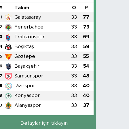
#
Takım
O
P
Galatasaray
33
77
1
Fenerbahçe
33
73
2
Trabzonspor
33
69
3
Beşiktaş
33
59
4
Göztepe
33
55
5
Başakşehir
33
54
6
Samsunspor
33
48
7
Rizespor
33
40
8
Konyaspor
33
40
9
Alanyaspor
33
37
0
Detaylar için tıklayın