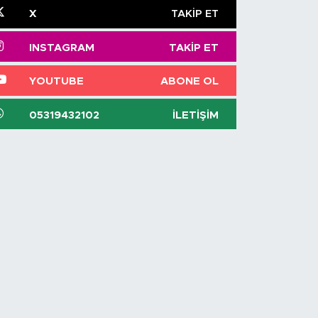
X
TAKIP ET
INSTAGRAM
TAKIP ET
YOUTUBE
ABONE OL
05319432102
İLETIŞIM