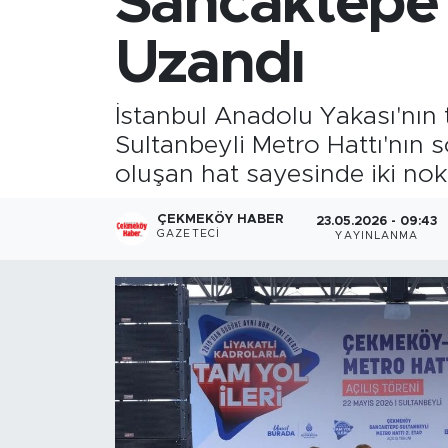
Sancaktepe'
Uzandı
İstanbul Anadolu Yakası'nın
Sultanbeyli Metro Hattı'nın 
oluşan hat sayesinde iki nok
ÇEKMEKÖY HABER
23.05.2026 - 09:43
GAZETECI
YAYINLANMA