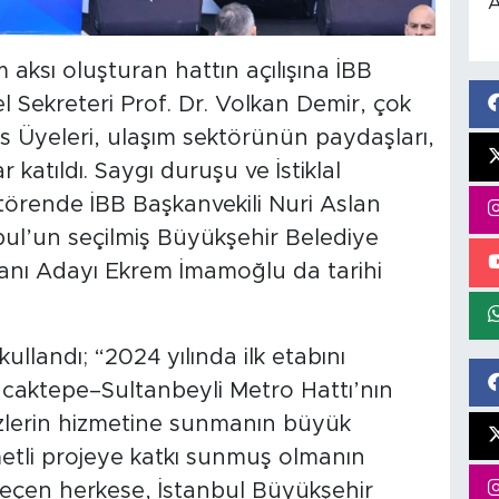
A
 aksı oluşturan hattın açılışına İBB
l Sekreteri Prof. Dr. Volkan Demir, çok
is Üyeleri, ulaşım sektörünün paydaşları,
katıldı. Saygı duruşu ve İstiklal
törende İBB Başkanvekili Nuri Aslan
bul’un seçilmiş Büyükşehir Belediye
nı Adayı Ekrem İmamoğlu da tarihi
llandı; “2024 yılında ilk etabını
caktepe–Sultanbeyli Metro Hattı’nın
izlerin hizmetine sunmanın büyük
tli projeye katkı sunmuş olmanın
eçen herkese, İstanbul Büyükşehir