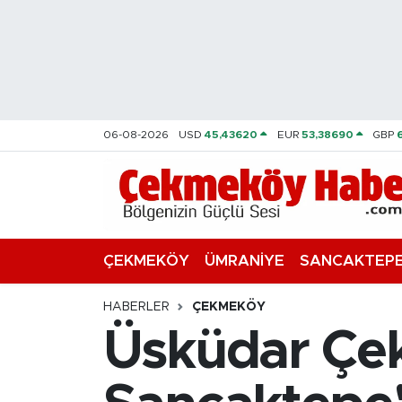
Nöbetçi Eczaneler
Hava Durumu
06-08-2026
USD
45,43620
EUR
53,38690
GBP
Namaz Vakitleri
Trafik Durumu
Süper Lig Puan Durumu ve Fikstür
ÇEKMEKÖY
ÜMRANİYE
SANCAKTEP
Tüm Manşetler
HABERLER
ÇEKMEKÖY
Üsküdar Çe
Son Dakika Haberleri
Haber Arşivi