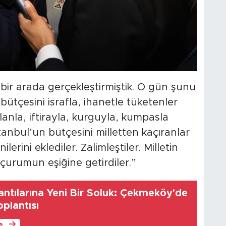
rle bir arada gerçekleştirmiştik. O gün şunu
 bütçesini israfla, ihanetle tüketenler
lanla, iftirayla, kurguyla, kumpasla
stanbul’un bütçesini milletten kaçıranlar
lerini eklediler. Zalimleştiler. Milletin
uçurumun eşiğine getirdiler.”
antılarına Yeni Bir Soluk: Çekmeköy'de
oplantısı
le