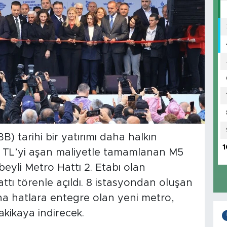
B) tarihi bir yatırımı daha halkın
1
ar TL’yi aşan maliyetle tamamlanan M5
yli Metro Hattı 2. Etabı olan
tı törenle açıldı. 8 istasyondan oluşan
na hatlara entegre olan yeni metro,
akikaya indirecek.