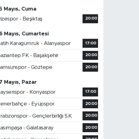
5 Mayıs, Cuma
izespor - Beşiktaş
20:00
6 Mayıs, Cumartesi
atih Karagümrük - Alanyaspor
17:00
aziantep FK - Başakşehir
20:00
amsunspor - Göztepe
20:00
7 Mayıs, Pazar
ayserispor - Konyaspor
17:00
enerbahçe - Eyüpspor
20:00
rabzonspor - Gençlerbirliği S.K.
20:00
asımpaşa - Galatasaray
20:00