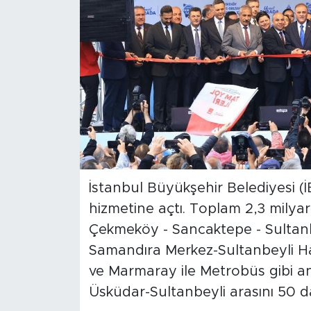
İstanbul Büyükşehir Belediyesi (İB
hizmetine açtı. Toplam 2,3 mily
Çekmeköy - Sancaktepe - Sultanbe
Samandıra Merkez-Sultanbeyli Hat
ve Marmaray ile Metrobüs gibi a
Üsküdar-Sultanbeyli arasını 50 d