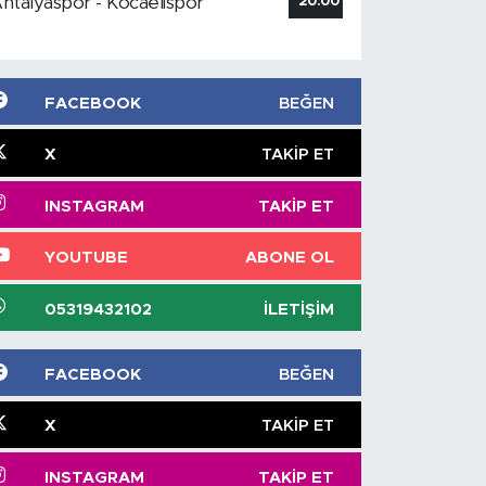
ntalyaspor - Kocaelispor
20:00
FACEBOOK
BEĞEN
X
TAKIP ET
INSTAGRAM
TAKIP ET
YOUTUBE
ABONE OL
05319432102
İLETIŞIM
FACEBOOK
BEĞEN
X
TAKIP ET
INSTAGRAM
TAKIP ET