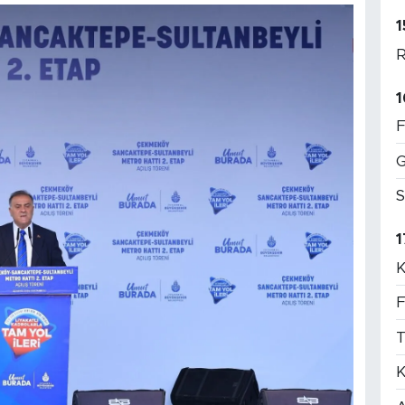
1
R
1
F
G
S
1
K
F
T
K