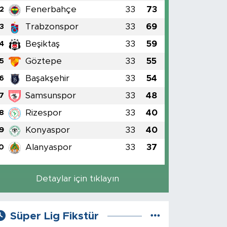
Fenerbahçe
33
73
2
Trabzonspor
33
69
3
Beşiktaş
33
59
4
Göztepe
33
55
5
Başakşehir
33
54
6
Samsunspor
33
48
7
Rizespor
33
40
8
Konyaspor
33
40
9
Alanyaspor
33
37
0
Detaylar için tıklayın
Süper Lig Fikstür