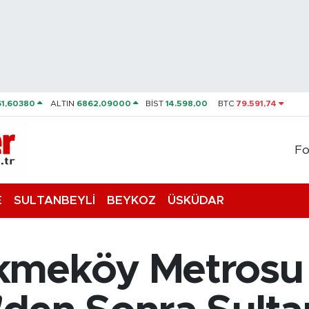
61,60380
ALTIN
6862,09000
BİST
14.598,00
BTC
79.591,74
Fo
E
SULTANBEYLİ
BEYKOZ
ÜSKÜDAR
kmeköy Metrosu