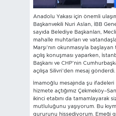
Anadolu Yakası için önemli ulaşım
Başkanvekili Nuri Aslan, İBB Gene
sayıda Belediye Başkanları, Mecl
mahalle muhtarları ve vatandaşlar 
Marşı’nın okunmasıyla başlayan 
açılış konuşması yaparken, İstan
Başkanı ve CHP’nin Cumhurbaşka
açılışa Silivri’den mesaj gönderdi.
İmamoğlu mesajında şu ifadeleri ku
hizmete açtığımız Çekmeköy–San
ikinci etabını da tamamlayarak s
mutluluğunu yaşıyorum. Bu kıyme
gururunu hissediyorum. Emeği g