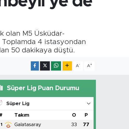
nbeyli'ye de
ek olan M5 Üsküdar-
dı. Toplamda 4 istasyondan
dan 50 dakikaya düştü.
-
+
A
A
Süper Lig Puan Durumu
Süper Lig
#
Takım
O
P
Galatasaray
33
77
1