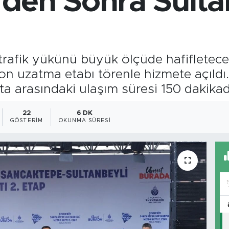
den Sonra Sulta
 trafik yükünü büyük ölçüde hafifletec
son uzatma etabı törenle hizmete açıl
ta arasındaki ulaşım süresi 150 dakika
22
6 DK
GÖSTERIM
OKUNMA SÜRESI