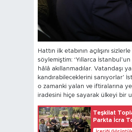
Hattın ilk etabının açılışını sizle
söylemiştim: ‘Yıllarca İstanbul’un
hâlâ akıllanmadılar. Vatandaşı ya
kandırabileceklerini sanıyorlar’ İ
o zamanki yalan ve iftiralarına yeni
iradesini hiçe sayarak ülkeyi bir 
Teşkilat Topl
Parkta İcra T
İçeriği Görüntü