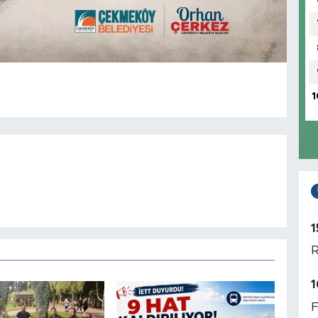
1
1
R
1
F