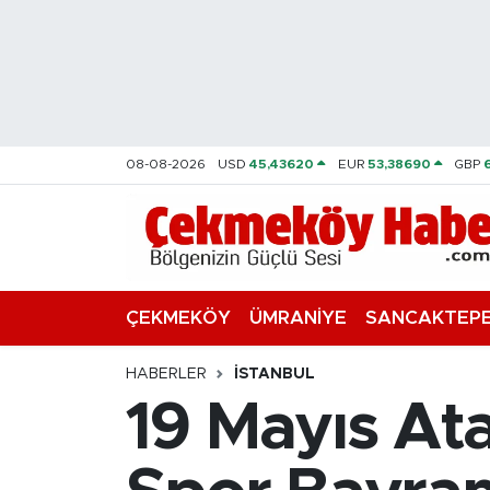
Nöbetçi Eczaneler
Hava Durumu
08-08-2026
USD
45,43620
EUR
53,38690
GBP
Namaz Vakitleri
Trafik Durumu
Süper Lig Puan Durumu ve Fikstür
ÇEKMEKÖY
ÜMRANİYE
SANCAKTEP
Tüm Manşetler
HABERLER
İSTANBUL
19 Mayıs At
Son Dakika Haberleri
Haber Arşivi