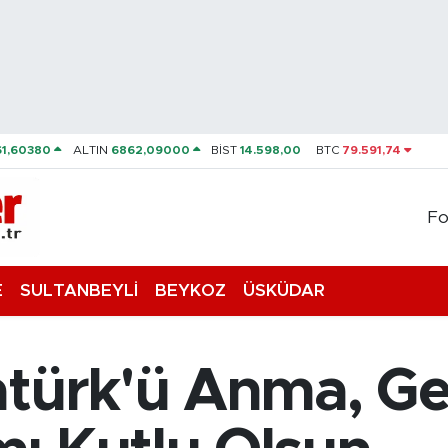
61,60380
ALTIN
6862,09000
BİST
14.598,00
BTC
79.591,74
Fo
E
SULTANBEYLİ
BEYKOZ
ÜSKÜDAR
atürk'ü Anma, Ge