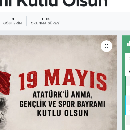
ı Kutlu Olsun
9
1 DK
GÖSTERIM
OKUNMA SÜRESI