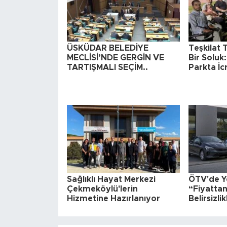
ÜSKÜDAR BELEDİYE
Teşkilat 
MECLİSİ’NDE GERGİN VE
Bir Solu
TARTIŞMALI SEÇİM..
Parkta İc
Sağlıklı Hayat Merkezi
ÖTV'de Y
Çekmeköylü'lerin
“Fiyatta
Hizmetine Hazırlanıyor
Belirsizlik