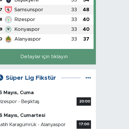
Samsunspor
33
48
7
Rizespor
33
40
8
Konyaspor
33
40
9
Alanyaspor
33
37
0
Detaylar için tıklayın
Süper Lig Fikstür
5 Mayıs, Cuma
izespor - Beşiktaş
20:00
6 Mayıs, Cumartesi
atih Karagümrük - Alanyaspor
17:00