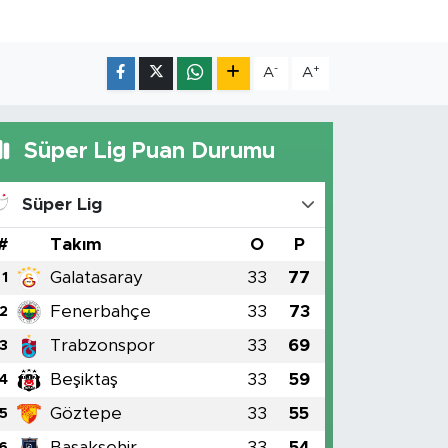
-
+
A
A
Süper Lig Puan Durumu
Süper Lig
#
Takım
O
P
Galatasaray
33
77
1
Fenerbahçe
33
73
2
Trabzonspor
33
69
3
Beşiktaş
33
59
4
Göztepe
33
55
5
Başakşehir
33
54
6