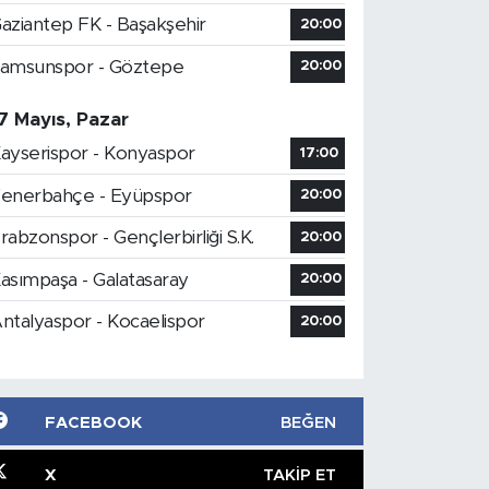
aziantep FK - Başakşehir
20:00
amsunspor - Göztepe
20:00
7 Mayıs, Pazar
ayserispor - Konyaspor
17:00
enerbahçe - Eyüpspor
20:00
rabzonspor - Gençlerbirliği S.K.
20:00
asımpaşa - Galatasaray
20:00
ntalyaspor - Kocaelispor
20:00
FACEBOOK
BEĞEN
X
TAKIP ET