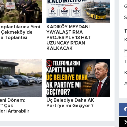
G
S
Toplantılarına Yeni
KADIKÖY MEYDANI
1
k: Çekmeköy'de
YAYALAŞTIRMA
ra Toplantısı
PROJESİYLE 13 HAT
K
UZUNÇAYIR’DAN
KALKACAK
F
T
K
A
eni Dönem:
Üç Belediye Daha AK
n” Çok
Parti'ye mi Geçiyor ?
leri Artırabilir