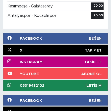
Kasımpaşa - Galatasaray
20:00
Antalyaspor - Kocaelispor
20:00
FACEBOOK
BEĞEN
X
TAKIP ET
INSTAGRAM
TAKIP ET
YOUTUBE
ABONE OL
05319432102
İLETIŞIM
FACEBOOK
BEĞEN