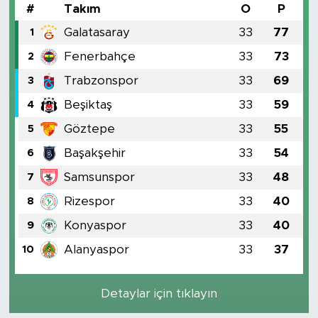
#
Takım
O
P
Galatasaray
33
77
1
Fenerbahçe
33
73
2
Trabzonspor
33
69
3
Beşiktaş
33
59
4
Göztepe
33
55
5
Başakşehir
33
54
6
Samsunspor
33
48
7
Rizespor
33
40
8
Konyaspor
33
40
9
Alanyaspor
33
37
10
Detaylar için tıklayın