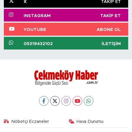
X
TAKIP ET
INSTAGRAM
TAKIP ET
YOUTUBE
ABONE OL
05319432102
İLETIŞIM
Nöbetçi Eczaneler
Hava Durumu