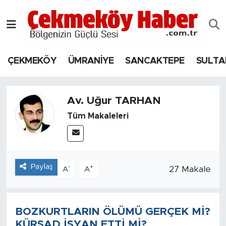
Nöbetçi Eczaneler
ÇEKMEKÖY
ÜMRANİYE
SANCAKTEPE
SULTA
Hava Durumu
Namaz Vakitleri
Av. Uğur TARHAN
Trafik Durumu
Tüm Makaleleri
Süper Lig Puan Durumu ve Fikstür
Tüm Manşetler
Paylaş
-
+
27 Makale
A
A
Son Dakika Haberleri
BOZKURTLARIN ÖLÜMÜ GERÇEK Mİ?
Haber Arşivi
KÜRŞAD İSYAN ETTİ Mİ?