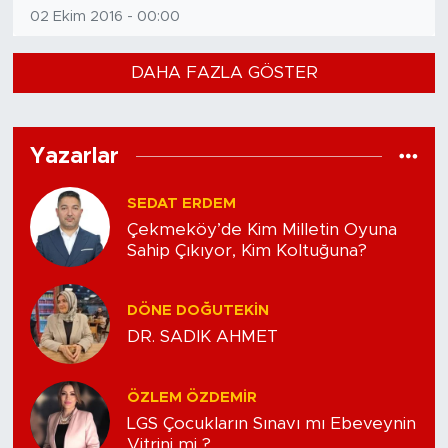
02 Ekim 2016 - 00:00
DAHA FAZLA GÖSTER
Yazarlar
SEDAT ERDEM
Çekmeköy’de Kim Milletin Oyuna
Sahip Çıkıyor, Kim Koltuğuna?
DÖNE DOĞUTEKIN
DR. SADIK AHMET
ÖZLEM ÖZDEMIR
LGS Çocukların Sınavı mı Ebeveynin
Vitrini mi ?