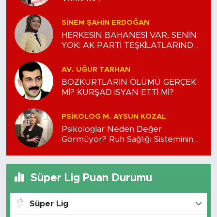
SINEM ŞAHIN ERDOĞAN
HERKESİN BAHANESİ VAR, SENİN
YOK: AK PARTİ TEŞKİLATLARINDA
‘HÜKÜMDARLIK’ KRİZİ
AV. UĞUR TARHAN
BOZKURTLARIN ÖLÜMÜ GERÇEK
Mİ? KÜRŞAD İSYAN ETTİ Mİ?
PSIKOLOG M. AYSUN KOZAL
Psikologlar Neden Değer
Görmüyor? Ruh Sağlığı Sisteminin
Eleştirisi
Süper Lig Puan Durumu
Süper Lig