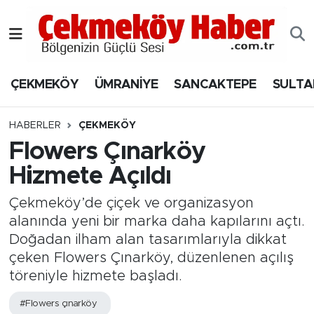
Nöbetçi Eczaneler
ÇEKMEKÖY
ÜMRANİYE
SANCAKTEPE
SULTA
Hava Durumu
Namaz Vakitleri
HABERLER
ÇEKMEKÖY
Flowers Çınarköy
Trafik Durumu
Hizmete Açıldı
Süper Lig Puan Durumu ve Fikstür
Çekmeköy’de çiçek ve organizasyon
alanında yeni bir marka daha kapılarını açtı.
Tüm Manşetler
Doğadan ilham alan tasarımlarıyla dikkat
çeken Flowers Çınarköy, düzenlenen açılış
Son Dakika Haberleri
töreniyle hizmete başladı.
Haber Arşivi
#Flowers çınarköy