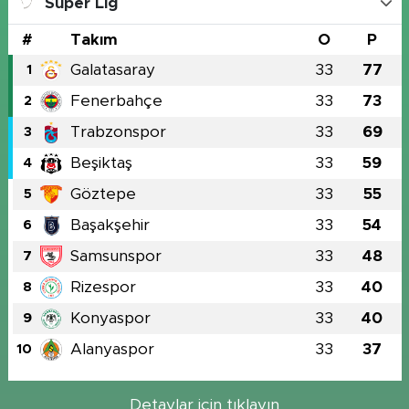
Süper Lig
#
Takım
O
P
Galatasaray
33
77
1
Fenerbahçe
33
73
2
Trabzonspor
33
69
3
Beşiktaş
33
59
4
Göztepe
33
55
5
Başakşehir
33
54
6
Samsunspor
33
48
7
Rizespor
33
40
8
Konyaspor
33
40
9
Alanyaspor
33
37
10
Detaylar için tıklayın