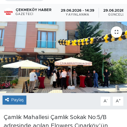
ÇEKMEKÖY HABER
29.06.2026 - 14:39
29.06.2026 -
GAZETECI
YAYINLANMA
GÜNCELL
Paylaş
-
+
A
A
Çamlık Mahallesi Çamlık Sokak No:5/B
adresinde açılan Flowers Çınarköy’ün