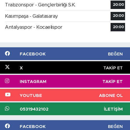
Trabzonspor - Gençlerbirliği S.K.
20:00
Kasımpaşa - Galatasaray
20:00
Antalyaspor - Kocaelispor
20:00
FACEBOOK
BEĞEN
X
TAKIP ET
INSTAGRAM
TAKIP ET
YOUTUBE
ABONE OL
05319432102
İLETIŞIM
FACEBOOK
BEĞEN