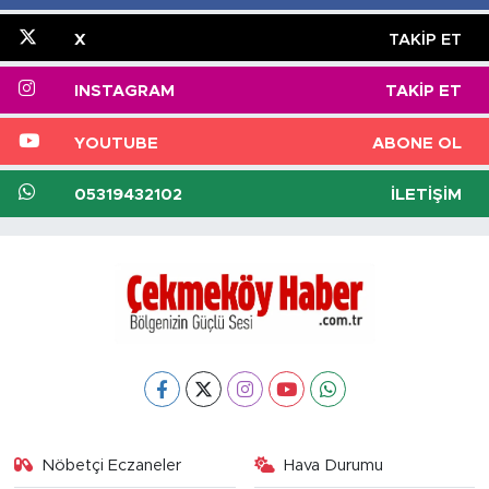
X
TAKIP ET
INSTAGRAM
TAKIP ET
YOUTUBE
ABONE OL
05319432102
İLETIŞIM
Nöbetçi Eczaneler
Hava Durumu