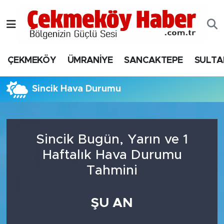
Nöbetçi Eczaneler
ÇEKMEKÖY
ÜMRANİYE
SANCAKTEPE
SULTA
Hava Durumu
Namaz Vakitleri
Sincik Hava Durumu
Trafik Durumu
Sincik Bugün, Yarın ve 1
Süper Lig Puan Durumu ve Fikstür
Haftalık Hava Durumu
Tüm Manşetler
Tahmini
Son Dakika Haberleri
ŞU AN
Haber Arşivi