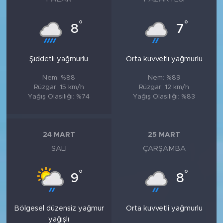
°
°
8
7
Şiddetli yağmurlu
Orta kuvvetli yağmurlu
Nem: %88
Nem: %89
Rüzgar: 15 km/h
Rüzgar: 12 km/h
Yağış Olasılığı: %74
Yağış Olasılığı: %83
24 MART
25 MART
SALI
ÇARŞAMBA
°
°
9
8
Bölgesel düzensiz yağmur
Orta kuvvetli yağmurlu
yağışlı