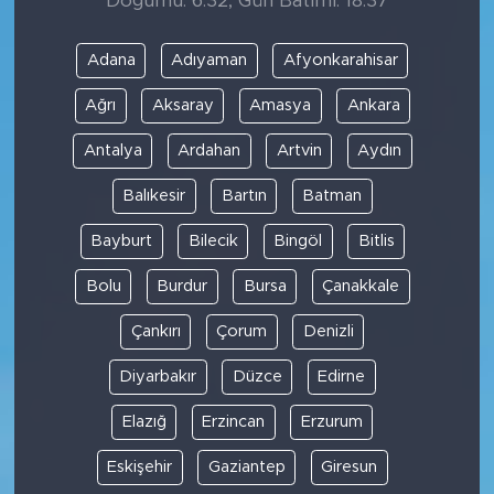
Doğumu: 6:32, Gün Batımı: 18:37
Adana
Adıyaman
Afyonkarahisar
Ağrı
Aksaray
Amasya
Ankara
Antalya
Ardahan
Artvin
Aydın
Balıkesir
Bartın
Batman
Bayburt
Bilecik
Bingöl
Bitlis
Bolu
Burdur
Bursa
Çanakkale
Çankırı
Çorum
Denizli
Diyarbakır
Düzce
Edirne
Elazığ
Erzincan
Erzurum
Eskişehir
Gaziantep
Giresun