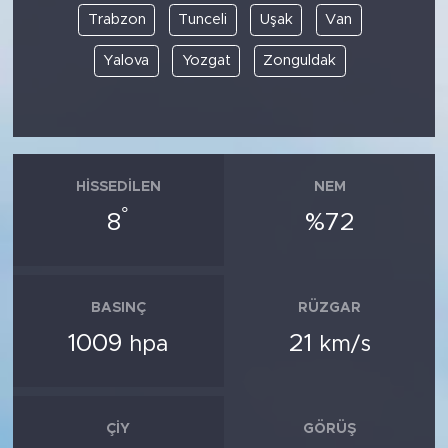
Trabzon
Tunceli
Uşak
Van
Yalova
Yozgat
Zonguldak
HISSEDILEN
NEM
°
8
%72
BASINÇ
RÜZGAR
1009
21
hpa
km/s
ÇIY
GÖRÜŞ