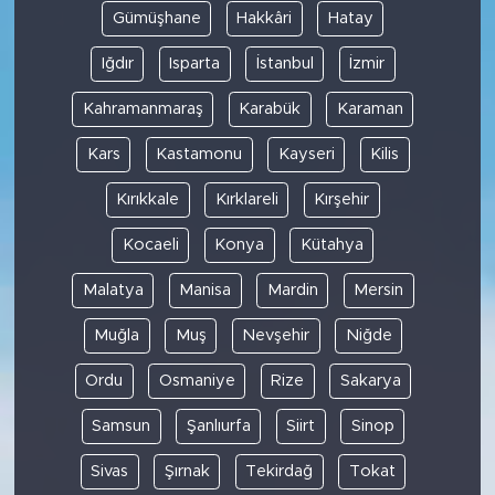
Gümüşhane
Hakkâri
Hatay
Iğdır
Isparta
İstanbul
İzmir
Kahramanmaraş
Karabük
Karaman
Kars
Kastamonu
Kayseri
Kilis
Kırıkkale
Kırklareli
Kırşehir
Kocaeli
Konya
Kütahya
Malatya
Manisa
Mardin
Mersin
Muğla
Muş
Nevşehir
Niğde
Ordu
Osmaniye
Rize
Sakarya
Samsun
Şanlıurfa
Siirt
Sinop
Sivas
Şırnak
Tekirdağ
Tokat