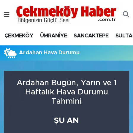
Nöbetçi Eczaneler
ÇEKMEKÖY
ÜMRANİYE
SANCAKTEPE
SULTA
Hava Durumu
Namaz Vakitleri
Ardahan Hava Durumu
Trafik Durumu
Ardahan Bugün, Yarın ve 1
Süper Lig Puan Durumu ve Fikstür
Haftalık Hava Durumu
Tüm Manşetler
Tahmini
Son Dakika Haberleri
ŞU AN
Haber Arşivi