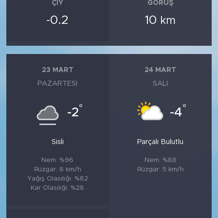
ÇIY
GÖRÜŞ
-0.2
10
km
23 MART
24 MART
PAZARTESI
SALI
°
°
-2
-4
Sisli
Parçalı Bulutlu
Nem: %96
Nem: %88
Rüzgar: 8 km/h
Rüzgar: 5 km/h
Yağış Olasılığı: %82
Kar Olasılığı: %28