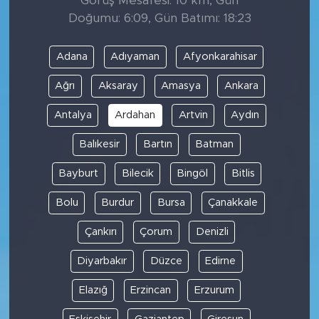
Görüş Mesafesi: 10 km, Gün
Doğumu: 6:09, Gün Batımı: 18:23
Adana
Adıyaman
Afyonkarahisar
Ağrı
Aksaray
Amasya
Ankara
Antalya
Ardahan
Artvin
Aydın
Balıkesir
Bartın
Batman
Bayburt
Bilecik
Bingöl
Bitlis
Bolu
Burdur
Bursa
Çanakkale
Çankırı
Çorum
Denizli
Diyarbakır
Düzce
Edirne
Elazığ
Erzincan
Erzurum