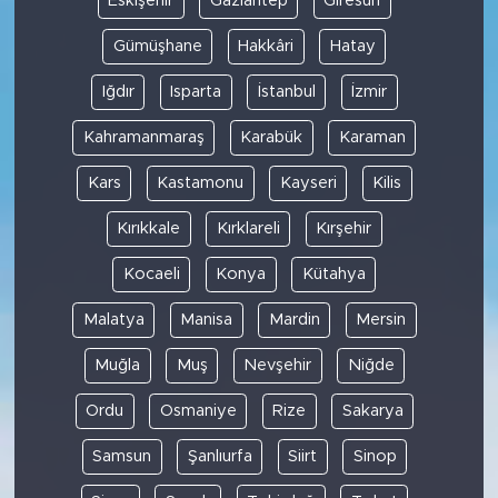
Eskişehir
Gaziantep
Giresun
Gümüşhane
Hakkâri
Hatay
Iğdır
Isparta
İstanbul
İzmir
Kahramanmaraş
Karabük
Karaman
Kars
Kastamonu
Kayseri
Kilis
Kırıkkale
Kırklareli
Kırşehir
Kocaeli
Konya
Kütahya
Malatya
Manisa
Mardin
Mersin
Muğla
Muş
Nevşehir
Niğde
Ordu
Osmaniye
Rize
Sakarya
Samsun
Şanlıurfa
Siirt
Sinop