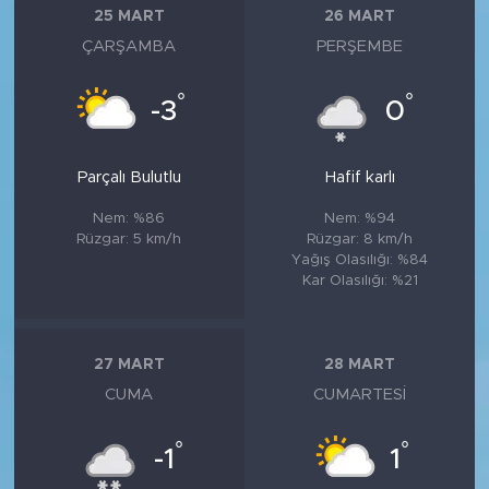
25 MART
26 MART
ÇARŞAMBA
PERŞEMBE
°
°
-3
0
Parçalı Bulutlu
Hafif karlı
Nem: %86
Nem: %94
Rüzgar: 5 km/h
Rüzgar: 8 km/h
Yağış Olasılığı: %84
Kar Olasılığı: %21
27 MART
28 MART
CUMA
CUMARTESI
°
°
-1
1