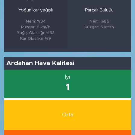
Yoğun kar yağışlı
Parçalı Bulutlu
Nem: %94
Nem: %86
Rüzgar: 6 km/h
Rüzgar: 6 km/h
Yağış Olasılığı: %63
Kar Olasılığı: %9
Ardahan Hava Kalitesi
İyi
1
Orta