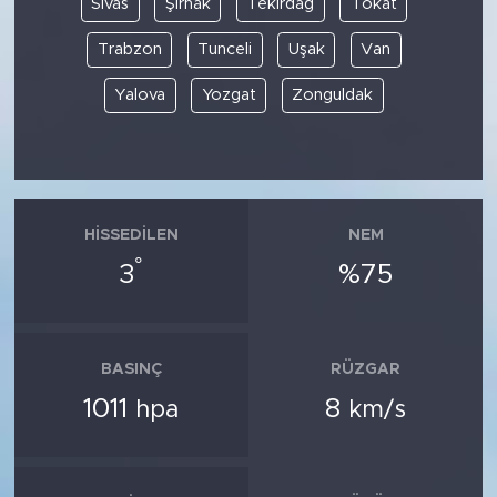
Sivas
Şırnak
Tekirdağ
Tokat
Trabzon
Tunceli
Uşak
Van
Yalova
Yozgat
Zonguldak
HISSEDILEN
NEM
°
3
%75
BASINÇ
RÜZGAR
1011
8
hpa
km/s