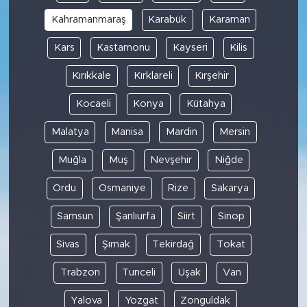
Kahramanmaraş
Karabük
Karaman
Kars
Kastamonu
Kayseri
Kilis
Kırıkkale
Kırklareli
Kırşehir
Kocaeli
Konya
Kütahya
Malatya
Manisa
Mardin
Mersin
Muğla
Muş
Nevşehir
Niğde
Ordu
Osmaniye
Rize
Sakarya
Samsun
Şanlıurfa
Siirt
Sinop
Sivas
Şırnak
Tekirdağ
Tokat
Trabzon
Tunceli
Uşak
Van
Yalova
Yozgat
Zonguldak