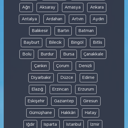
Ağrı
Aksaray
Amasya
Ankara
Antalya
Ardahan
Artvin
Aydın
Balıkesir
Bartın
Batman
Bayburt
Bilecik
Bingöl
Bitlis
Bolu
Burdur
Bursa
Çanakkale
Çankırı
Çorum
Denizli
Diyarbakır
Düzce
Edirne
Elazığ
Erzincan
Erzurum
Eskişehir
Gaziantep
Giresun
Gümüşhane
Hakkâri
Hatay
Iğdır
Isparta
İstanbul
İzmir