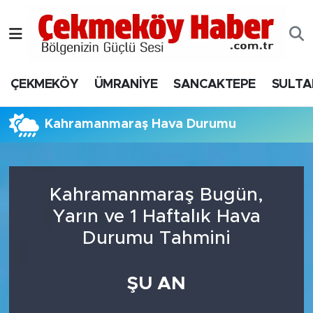
Nöbetçi Eczaneler
ÇEKMEKÖY
ÜMRANİYE
SANCAKTEPE
SULTA
Hava Durumu
Namaz Vakitleri
Kahramanmaraş Hava Durumu
Trafik Durumu
Kahramanmaraş Bugün,
Süper Lig Puan Durumu ve Fikstür
Yarın ve 1 Haftalık Hava
Tüm Manşetler
Durumu Tahmini
Son Dakika Haberleri
ŞU AN
Haber Arşivi