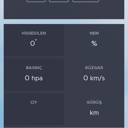
HISSEDILEN
NEM
°
0
%
BASINÇ
RÜZGAR
0
0
hpa
km/s
ÇIY
GÖRÜŞ
km