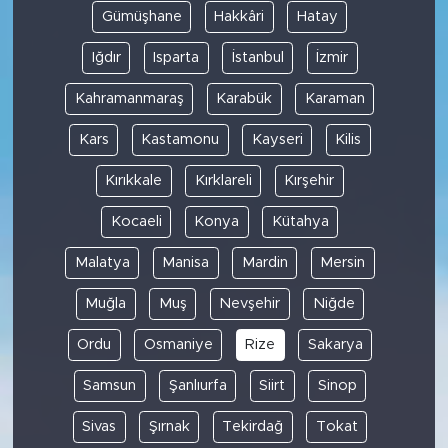
Gümüşhane
Hakkâri
Hatay
Iğdır
Isparta
İstanbul
İzmir
Kahramanmaraş
Karabük
Karaman
Kars
Kastamonu
Kayseri
Kilis
Kırıkkale
Kırklareli
Kırşehir
Kocaeli
Konya
Kütahya
Malatya
Manisa
Mardin
Mersin
Muğla
Muş
Nevşehir
Niğde
Ordu
Osmaniye
Rize
Sakarya
Samsun
Şanlıurfa
Siirt
Sinop
Sivas
Şırnak
Tekirdağ
Tokat