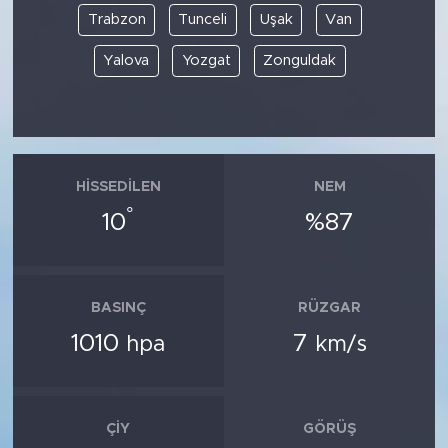
Trabzon
Tunceli
Uşak
Van
Yalova
Yozgat
Zonguldak
HISSEDILEN
NEM
°
10
%87
BASINÇ
RÜZGAR
1010
7
hpa
km/s
ÇIY
GÖRÜŞ