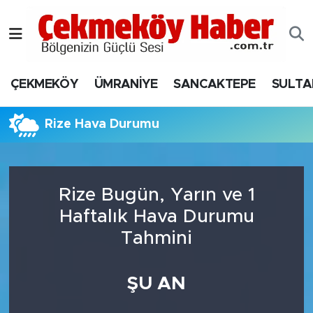
Nöbetçi Eczaneler
ÇEKMEKÖY
ÜMRANİYE
SANCAKTEPE
SULTA
Hava Durumu
Namaz Vakitleri
Rize Hava Durumu
Trafik Durumu
Rize Bugün, Yarın ve 1
Süper Lig Puan Durumu ve Fikstür
Haftalık Hava Durumu
Tüm Manşetler
Tahmini
Son Dakika Haberleri
ŞU AN
Haber Arşivi