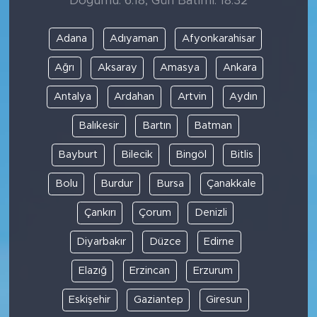
Doğumu: 6:18, Gün Batımı: 18:32
Adana
Adıyaman
Afyonkarahisar
Ağrı
Aksaray
Amasya
Ankara
Antalya
Ardahan
Artvin
Aydın
Balıkesir
Bartın
Batman
Bayburt
Bilecik
Bingöl
Bitlis
Bolu
Burdur
Bursa
Çanakkale
Çankırı
Çorum
Denizli
Diyarbakır
Düzce
Edirne
Elazığ
Erzincan
Erzurum
Eskişehir
Gaziantep
Giresun