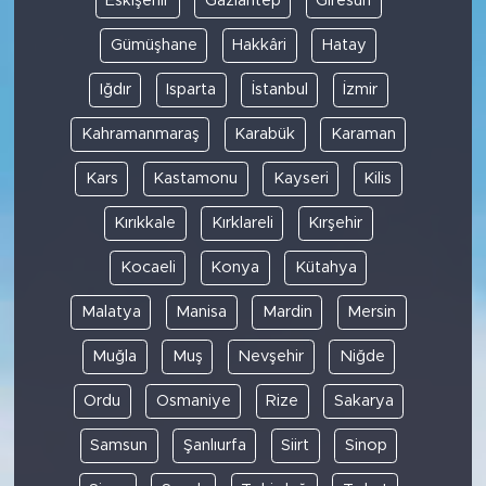
Eskişehir
Gaziantep
Giresun
Gümüşhane
Hakkâri
Hatay
Iğdır
Isparta
İstanbul
İzmir
Kahramanmaraş
Karabük
Karaman
Kars
Kastamonu
Kayseri
Kilis
Kırıkkale
Kırklareli
Kırşehir
Kocaeli
Konya
Kütahya
Malatya
Manisa
Mardin
Mersin
Muğla
Muş
Nevşehir
Niğde
Ordu
Osmaniye
Rize
Sakarya
Samsun
Şanlıurfa
Siirt
Sinop