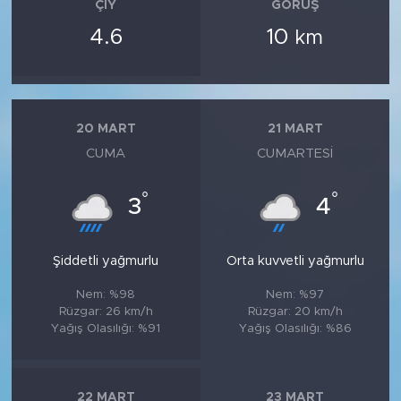
ÇIY
GÖRÜŞ
4.6
10
km
20 MART
21 MART
CUMA
CUMARTESI
°
°
3
4
Şiddetli yağmurlu
Orta kuvvetli yağmurlu
Nem: %98
Nem: %97
Rüzgar: 26 km/h
Rüzgar: 20 km/h
Yağış Olasılığı: %91
Yağış Olasılığı: %86
22 MART
23 MART