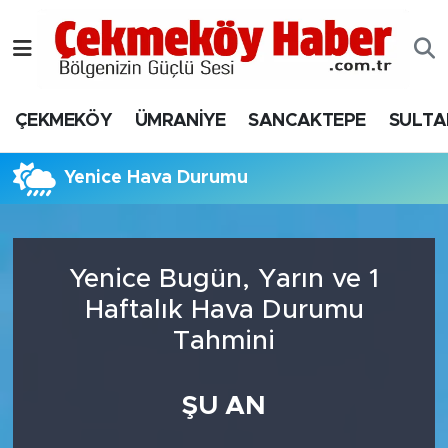
Nöbetçi Eczaneler
ÇEKMEKÖY
ÜMRANİYE
SANCAKTEPE
SULTA
Hava Durumu
Namaz Vakitleri
Yenice Hava Durumu
Trafik Durumu
Yenice Bugün, Yarın ve 1
Süper Lig Puan Durumu ve Fikstür
Haftalık Hava Durumu
Tüm Manşetler
Tahmini
Son Dakika Haberleri
ŞU AN
Haber Arşivi