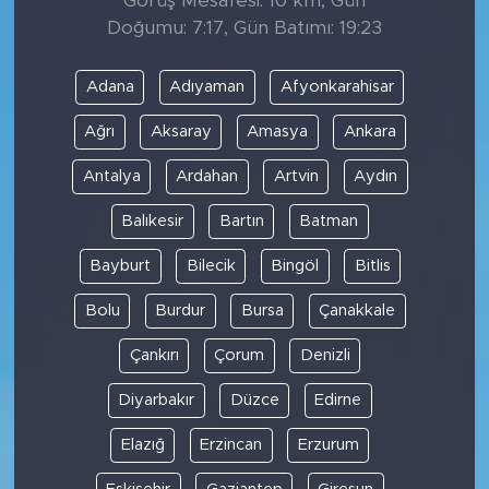
Görüş Mesafesi: 10 km, Gün
Doğumu: 7:17, Gün Batımı: 19:23
Adana
Adıyaman
Afyonkarahisar
Ağrı
Aksaray
Amasya
Ankara
Antalya
Ardahan
Artvin
Aydın
Balıkesir
Bartın
Batman
Bayburt
Bilecik
Bingöl
Bitlis
Bolu
Burdur
Bursa
Çanakkale
Çankırı
Çorum
Denizli
Diyarbakır
Düzce
Edirne
Elazığ
Erzincan
Erzurum